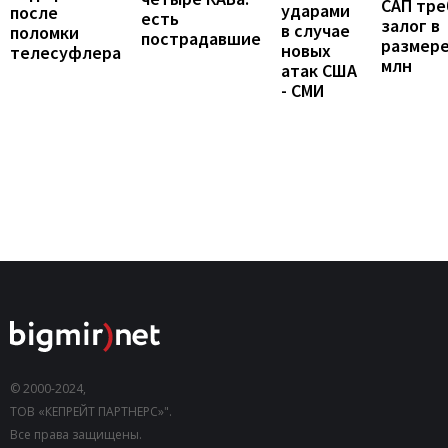
САП тре
ударами
после
есть
залог в
в случае
поломки
пострадавшие
размере
новых
телесуфлера
млн
атак США
- СМИ
© 2000-2024,
ТОВ «КЕПРЕЙТ ПАРТНЕРС»".
Все права защищены.