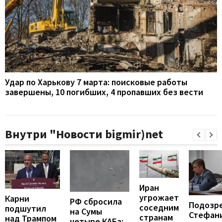
Удар по Харькову 7 марта: поисковые работы
завершены, 10 погибших, 4 пропавших без вести
Внутри "Новости bigmir)net
Иран
угрожает
Карни
РФ сбросила
Подозр
соседним
подшутил
на Сумы
Стефан
странам
над Трампом
четыре КАБа: