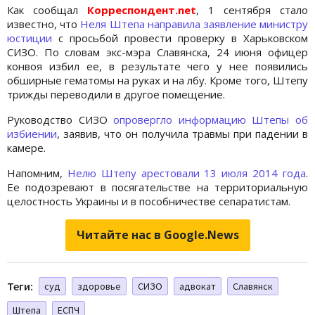
Как сообщал
Корреспондент.net
, 1 сентября стало
известно, что
Неля Штепа направила заявление министру
юстиции
с просьбой провести проверку в Харьковском
СИЗО. По словам экс-мэра Славянска, 24 июня офицер
конвоя избил ее, в результате чего у нее появились
обширные гематомы на руках и на лбу. Кроме того, Штепу
трижды переводили в другое помещение.
Руководство СИЗО
опровергло информацию Штепы об
избиении
, заявив, что он получила травмы при падении в
камере.
Напомним,
Нелю Штепу арестовали 13 июля 2014 года
.
Ее подозревают в посягательстве на территориальную
целостность Украины и в пособничестве сепаратистам.
Читайте нас в Google.News
Теги:
суд
здоровье
СИЗО
адвокат
Славянск
Штепа
ЕСПЧ