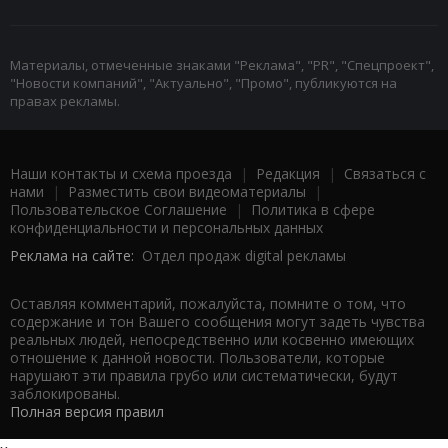
Материалы, отмеченные знаками "Реклама", "PR", "Спецпроект",
"Новости компаний", "Актуально", "Промо", публикуются на
правах рекламы.
Наши контакты и схема проезда
|
Редакция
|
Связаться с
нами
|
Разместить свои видеоматериалы
|
Пользовательское Соглашение
|
Политика в сфере
конфиденциальности и персональных данных
Реклама на сайте:
Отдел продаж digital рекламы
Оставляя комментарий, пожалуйста, помните о том, что
содержание и тон Вашего сообщения могут задеть чувства
реальных людей, непосредственно или косвенно имеющих
отношение к данной новости. Пользователи, которые
нарушают эти правила грубо или систематически, будут
заблокированы.
Полная версия правил