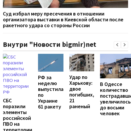
Суд избрал меру пресечения в отношении
организатора выставки в Киевской области после
ракетного удара со стороны России
Внутри "Новости bigmir)net
Удар по
РФ за
Харькову:
неделю
В Одессе
двое
выпустила
количество
погибших,
по
пострадавш
21
СБС
Украине
увеличилось
раненый
поразили
61 ракету
до восьми
элементы
человек
российской
ПВО на
территории