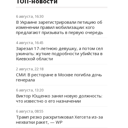
ТОП-новости
6 августа, 16:30
В Украине зарегистрировали петицию об
изменении правил мобилизации: кого
предлагают призывать в первую очередь
4 августа, 16:45
Зарезал 17-летнюю девушку, а потом сел
ужинать: жуткие подробности убийства в
Киевской области
2 августа, 22:18
СМИ: В ресторане в Москве погибла дочь
генерала
6 августа, 13:20
Виктор Ющенко занял новую должность:
что известно о его назначении
6 августа, 08:55
Трамп резко раскритиковал Хегсета из-за
нехватки ракет, — WP