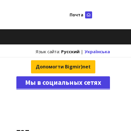
Почта
Искать
Язык сайта:
Русский
|
Українська
Допомогти Bigmir)net
Мы в социальных сетях