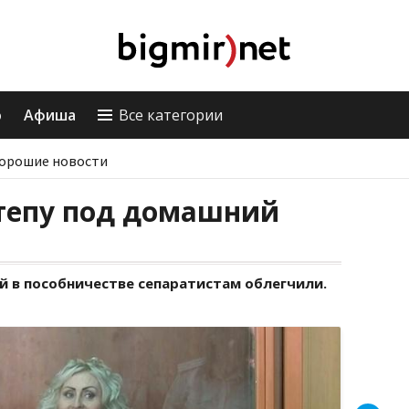
о
Афиша
Все категории
орошие новости
тепу под домашний
й в пособничестве сепаратистам облегчили.