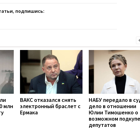
татьи, подпишись:
сли
ВАКС отказался снять
НАБУ передало в су
0 млн
электронный браслет с
дело в отношении
ту
Ермака
Юлии Тимошенко о
возможном подкуп
депутатов