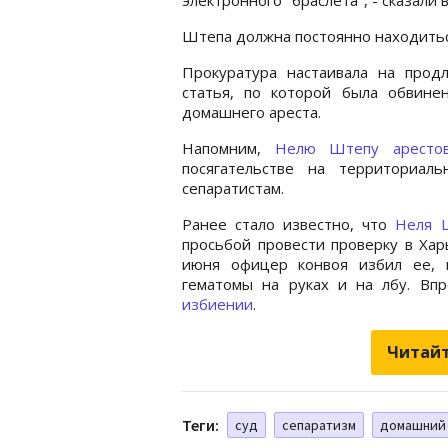
Штепа должна постоянно находиться
Прокуратура настаивала на прод
статья, по которой была обвине
домашнего ареста.
Напомним,
Нелю Штепу аресто
посягательстве на территориал
сепаратистам.
Ранее стало известно, что
Неля Ш
просьбой провести проверку в Хар
июня офицер конвоя избил ее, 
гематомы на руках и на лбу. Вп
избиении
.
Читайт
Теги:
суд
сепаратизм
домашний