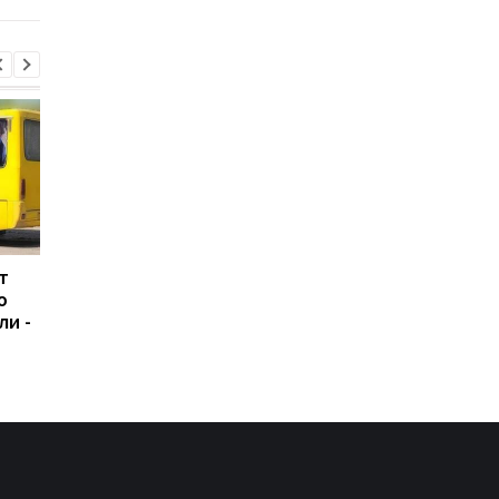
т
В Болгарии
Россияне атаковали
ю
неизвестный БПЛА
рейсовый автобус в
ли -
взорвался вблизи
Никополе: погиб
газопровода
водитель