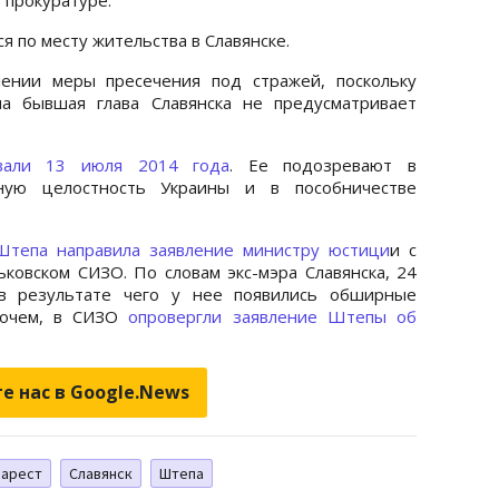
 по месту жительства в Славянске.
лении меры пресечения под стражей, поскольку
на бывшая глава Славянска не предусматривает
вали 13 июля 2014 года
. Ее подозревают в
ьную целостность Украины и в пособничестве
тепа направила заявление министру юстици
и с
ьковском СИЗО. По словам экс-мэра Славянска, 24
в результате чего у нее появились обширные
рочем, в СИЗО
опровергли заявление Штепы об
е нас в Google.News
 арест
Славянск
Штепа