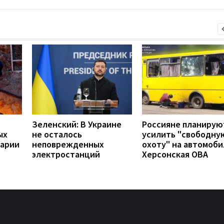
Зеленский: В Украине
Россияне планирую
ых
не осталось
усилить "свободну
варии
неповрежденных
охоту" на автомоби
электростанций
Херсонская ОВА