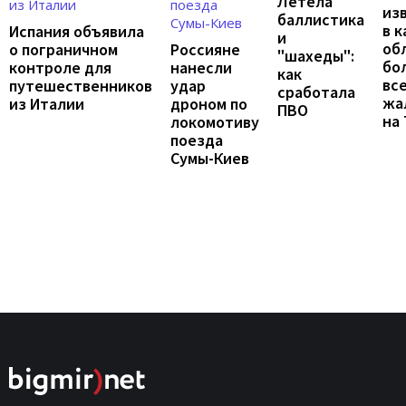
Летела
из
баллистика
в к
Испания объявила
и
об
о пограничном
Россияне
"шахеды":
бо
контроле для
нанесли
как
вс
путешественников
удар
сработала
жа
из Италии
дроном по
ПВО
на
локомотиву
поезда
Сумы-Киев