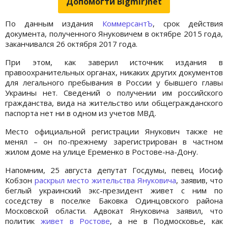
Допомогти Bigmir)net
По данным издания
КоммерсантЪ
, срок действия
документа, полученного Януковичем в октябре 2015 года,
заканчивался 26 октября 2017 года.
При этом, как заверил источник издания в
правоохранительных органах, никаких других документов
для легального пребывания в России у бывшего главы
Украины нет. Сведений о получении им российского
гражданства, вида на жительство или общегражданского
паспорта нет ни в одном из учетов МВД.
Место официальной регистрации Янукович также не
менял – он по-прежнему зарегистрирован в частном
жилом доме на улице Еременко в Ростове-на-Дону.
Напомним, 25 августа депутат Госдумы, певец Иосиф
Кобзон
раскрыл место жительства Януковича
, заявив, что
беглый украинский экс-президент живет с ним по
соседству в поселке Баковка Одинцовского района
Московской области. Адвокат Януковича заявил, что
политик
живет в Ростове
, а не в Подмосковье, как