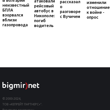
В Болгарии
атаковали
рассказал
изменили
неизвестный
рейсовый
о
отношение
БПЛА
автобус в
разговоре
к войне -
взорвался
Никополе:
с Вучичем
опрос
вблизи
погиб
газопровода
водитель
© 2000-2024,
ТОВ «КЕПРЕЙТ ПАРТНЕРС»".
Все права защищены.