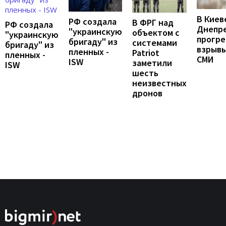
В Киев
РФ создала
В ФРГ над
РФ создала
Днепр
"украинскую
объектом с
"украинскую
прогр
бригаду" из
системами
бригаду" из
взрывы
пленных -
Patriot
пленных -
СМИ
ISW
заметили
ISW
шесть
неизвестных
дронов