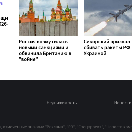
ощи
026-
Россия возмутилась
Сикорский призвал
новыми санкциями и
сбивать ракеты РФ
обвинила Британию в
Украиной
"войне"
Недвижимость
Новости
 отмеченные знаками "Реклама", "PR", "Спецпроект", "Новости комп