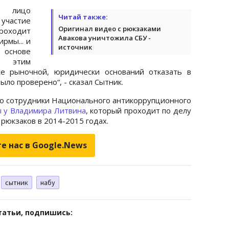
е лицо
Читай также:
 участие
Оригинал видео с рюкзаками
проходит
Авакова уничтожила СБУ -
рмы... и
источник
 основе
о этим
е рыночной, юридически оснований отказать в
ыло проверено“, - сказал Сытник.
то сотрудники Национального антикоррупционного
ы у Владимира Литвина
, который проходит по делу
 рюкзаков в 2014-2015 годах.
е нас в Google.News
сытник
набу
татьи, подпишись: