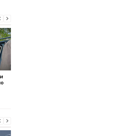
ли
НБУ требует
НАБУ и САП задержа
по
объяснений от Венгрии
чиновника СБУ за
из-за инцидента с
взятку в $68 тыс. за
инкассаторами
отсрочку от
мобилизации