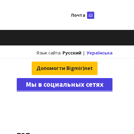
Почта
Искать
Язык сайта:
Русский
|
Українська
Допомогти Bigmir)net
Мы в социальных сетях