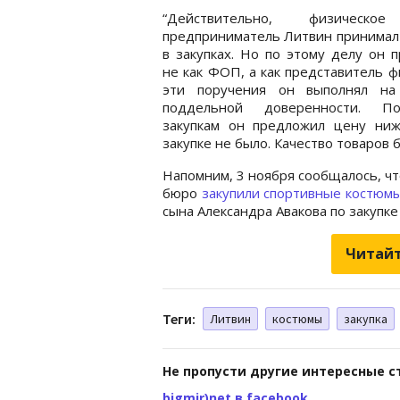
“Действительно, физическо
предприниматель Литвин принимал
в закупках. Но по этому делу он 
не как ФОП, а как представитель фи
эти поручения он выполнял на
поддельной доверенности. П
закупкам он предложил цену ниж
закупке не было. Качество товаров б
Напомним, 3 ноября сообщалось, ч
бюро
закупили спортивные костюм
сына Александра Авакова по закупке
Читайт
Теги:
Литвин
костюмы
закупка
Не пропусти другие интересные с
bigmir)net в facebook