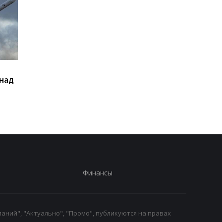
Сикорский призвал
Кредитный кризис
 над
сбивать ракеты РФ над
ударил по крупнейш
Украиной
банкам РФ - разведк
Финансы
аний", "Актуально", "Промо", публикуются на правах