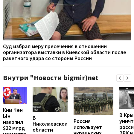
Суд избрал меру пресечения в отношении
организатора выставки в Киевской области после
ракетного удара со стороны России
Внутри "Новости bigmir)net
Ким Чен
В Кры
Ын
В
унич
Россия
накопил
Николаевской
росси
использует
$22 млрд
области
ЗРК и
украинских
несмотря