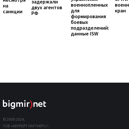
задержали
воен
военнопленных
на
двух агентов
кран
для
санкции
РФ
формирования
боевых
подразделений:
данные ISW
© 2000-2024,
ТОВ «КЕПРЕЙТ ПАРТНЕРС»".