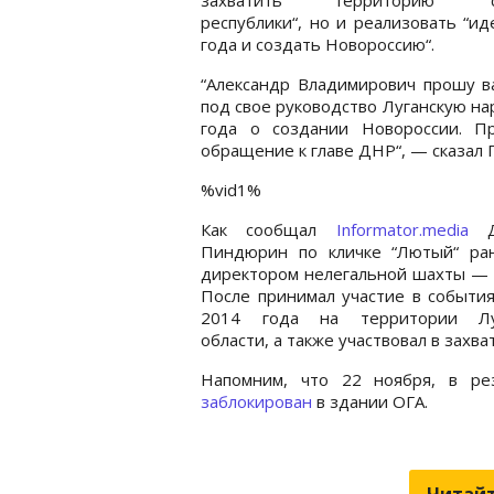
республики“, но и реализовать “и
года и создать Новороссию“.
“Александр Владимирович прошу в
под свое руководство Луганскую н
года о создании Новороссии. П
обращение к главе ДНР“, — сказал
%vid1%
Как сообщал
Informator.media
Д
Пиндюрин по кличке “Лютый“ ра
директором нелегальной шахты — 
После принимал участие в событи
2014 года на территории Лу
области, а также участвовал в захва
Напомним, что 22 ноября, в ре
заблокирован
в здании ОГА.
Читайт