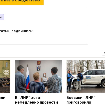
ий
татьи, подпишись:
или
В "ЛНР" хотят
Боевики “ЛНР”
немедленно провести
приговорили