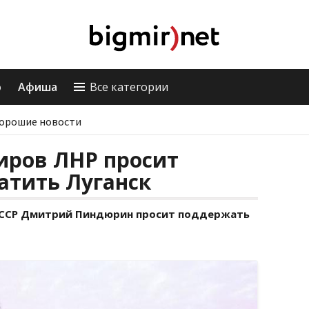
о
Афиша
Все категории
орошие новости
иров ЛНР просит
атить Луганск
СССР Дмитрий Пиндюрин просит поддержать