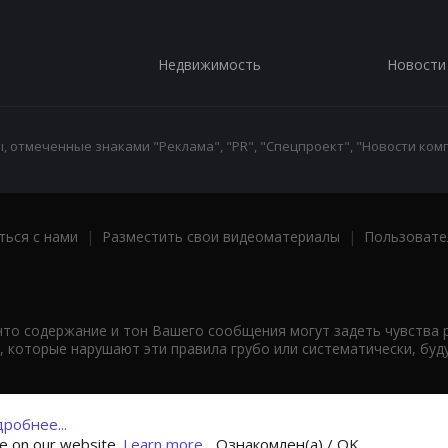
Недвижимость
Новости
 отмеченные знаками "Реклама", "PR", "Спецпроект", "Новости комп
ться с нами
|
Разместить свои видеоматериалы
|
Пользовате
что содержание и тон Вашего сообщения могут задеть чувства 
 которые нарушают эти правила грубо или систематически, буд
робнее...
ce on our website.
Learn more...
Ознакомлен(а) / OK