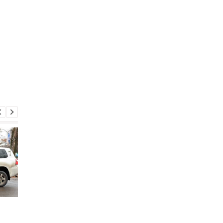
В ОП назвали две
В Луганске при взры
версии убийства
убит “генпрокурор