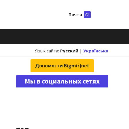
Почта
Искать
Язык сайта:
Русский
|
Українська
Допомогти Bigmir)net
Мы в социальных сетях