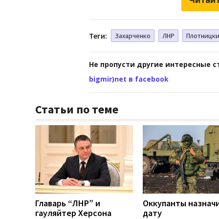
Теги:
Захарченко
ЛНР
Плотницк
Не пропусти другие интересные с
bigmir)net в facebook
Статьи по теме
Главарь “ЛНР” и
Оккупанты назнач
гауляйтер Херсона
дату