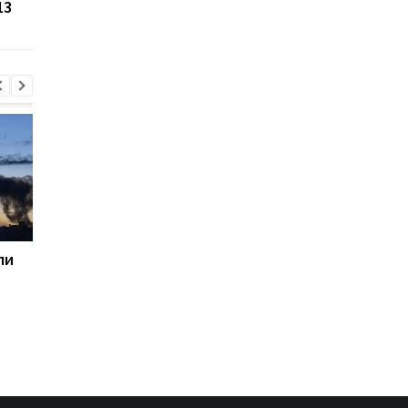
13
“генпрокурора ЛНР”
ЛНР” – СМИ
ли
Генштаб назвал потери
Пентагон призвал
россиян за сутки
оборонные компани
увеличить
производство
вооружений - СМИ