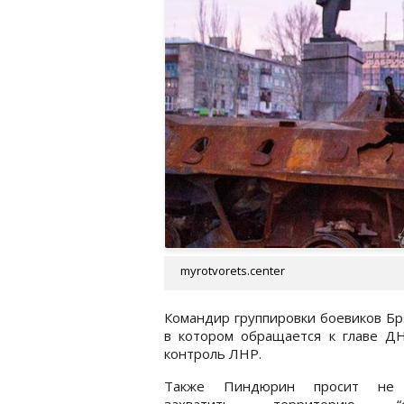
myrotvorets.center
Командир группировки боевиков Бр
в котором обращается к главе ДН
контроль ЛНР.
Также Пиндюрин просит не 
захватить территорию “с