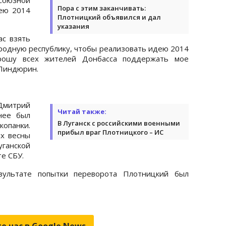
Пора с этим заканчивать:
дею 2014
Плотницкий объявился и дал
указания
ас взять
ародную республику, чтобы реализовать идею 2014
рошу всех жителей Донбасса поддержать мое
 Пиндюрин.
митрий
Читай также:
нее был
В Луганск с российскими военными
копанки.
прибыл враг Плотницкого – ИС
ях весны
ганской
те СБУ.
зультате попытки переворота Плотницкий был
е нас в Google.News