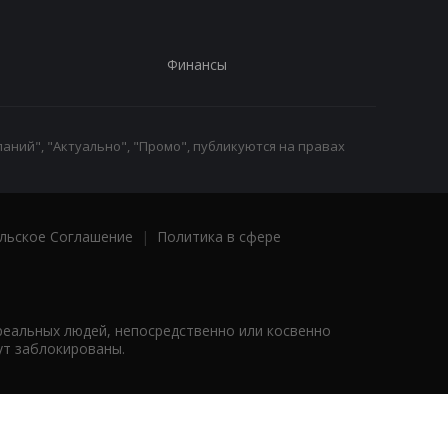
Финансы
аний", "Актуально", "Промо", публикуются на правах
льское Соглашение
|
Политика в сфере
реальных людей, непосредственно или косвенно
ут заблокированы.