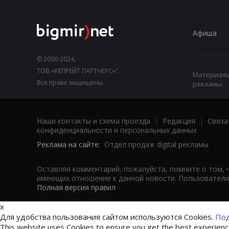
Афиша
© 2000-2024,
ТОВ «КЕПРЕЙТ ПАРТНЕРС»".
Материалы,
Все права защищены.
рекламы.
Наши контакты и схема проезда
|
Редакция
|
Связа
конфиденциальности и персональных данных
Реклама на сайте:
Отдел продаж digital рекламы
Оставляя комментарий, пожалуйста, помните о том, 
имеющих отношение к данной новости. Пользователи,
Полная версия правил
x
Для удобства пользования сайтом используются Cookies.
Под
This website uses Cookies to ensure you get the best experien