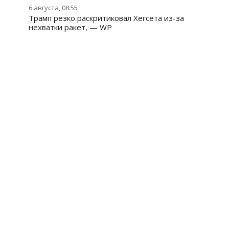
6 августа, 08:55
Трамп резко раскритиковал Хегсета из-за
нехватки ракет, — WP