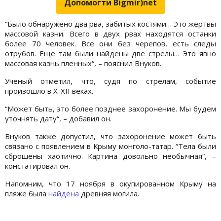
Допомогти Bigmir)net
“Было обнаружено два рва, забитых костями… Это жертвы
массовой казни. Всего в двух рвах находятся останки
более 70 человек. Все они без черепов, есть следы
отрубов. Еще там были найдены две стрелы… Это явно
массовая казнь пленных“, – пояснил Внуков.
Ученый отметил, что, судя по стрелам, событие
произошло в X-XII веках.
“Может быть, это более позднее захоронение. Мы будем
уточнять дату“, – добавил он.
Внуков также допустил, что захоронение может быть
связано с появлением в Крыму монголо-татар. “Тела были
сброшены хаотично. Картина довольно необычная“, –
констатировал он.
Напомним, что 17 ноября в окупированном Крыму на
пляже была
найдена
древняя могила.