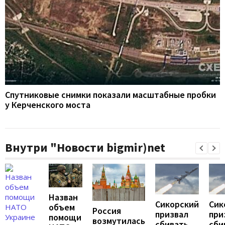
Спутниковые снимки показали масштабные пробки
у Керченского моста
Внутри "Новости bigmir)net
Назван
Сикорский
Сик
объем
Россия
призвал
при
помощи
возмутилась
сбивать
сби