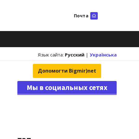
Почта
Искать
Язык сайта:
Русский
|
Українська
Допомогти Bigmir)net
Мы в социальных сетях