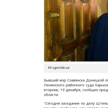
kh.vgorode.ua
Бывший мэр Славянска Донецкой об
Ленинского районного суда Харько
вторник, 19 декабря, сообщил пре
области.
"Сегодня заседание по делу Штепы
защиты сообщила, что Штепа счита