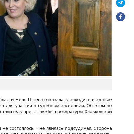
ласти Неля Штепа отказалась заходить в здание
ва для участия в судебном заседании. Об этом во
дставитель пресс-службы прокуратуры Харьковской
 не состоялось – не явилась подсудимая. Сторона
ет, что в помещении суда ей грозит опасность,