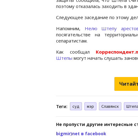
поэтому отказалась заходить в здани
Следующее заседание по этому делу
Напомним,
Нелю Штепу аресто
посягательстве на территориал
сепаратистам.
Как сообщал
Корреспондент.
Штепы
могут начать слушать заново
Читайт
Теги:
суд
мэр
Славянск
Штеп
Не пропусти другие интересные с
bigmir)net в facebook