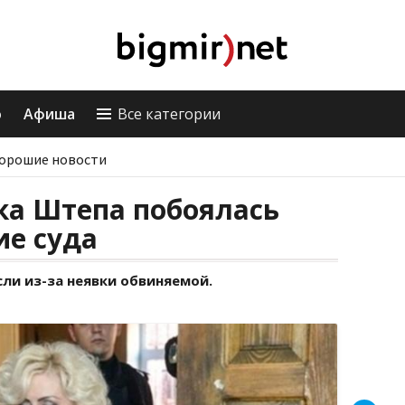
о
Афиша
Все категории
орошие новости
ка Штепа побоялась
ие суда
ли из-за неявки обвиняемой.