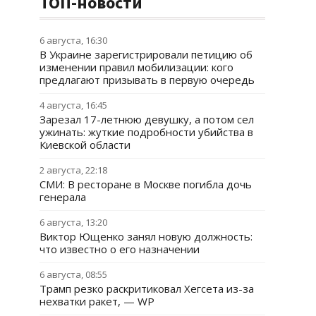
ТОП-новости
6 августа, 16:30
В Украине зарегистрировали петицию об
изменении правил мобилизации: кого
предлагают призывать в первую очередь
4 августа, 16:45
Зарезал 17-летнюю девушку, а потом сел
ужинать: жуткие подробности убийства в
Киевской области
2 августа, 22:18
СМИ: В ресторане в Москве погибла дочь
генерала
6 августа, 13:20
Виктор Ющенко занял новую должность:
что известно о его назначении
6 августа, 08:55
Трамп резко раскритиковал Хегсета из-за
нехватки ракет, — WP