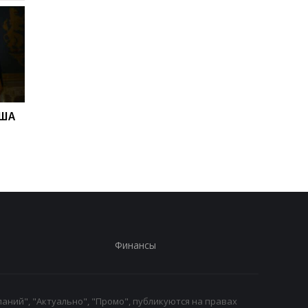
США
"Адские" санкции США
Адские санкции.
против РФ: реакция
Решение Сената СШ
Зеленского
Финансы
аний", "Актуально", "Промо", публикуются на правах