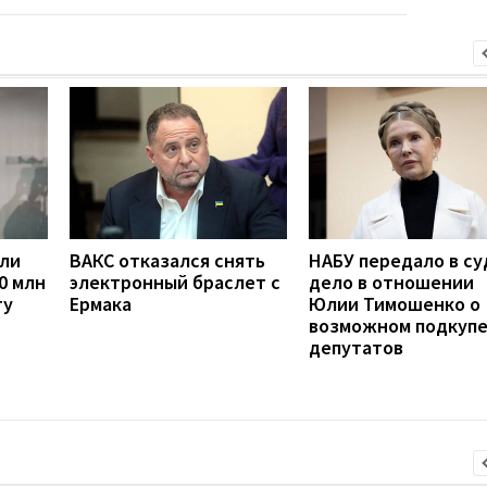
сли
ВАКС отказался снять
НАБУ передало в су
0 млн
электронный браслет с
дело в отношении
ту
Ермака
Юлии Тимошенко о
возможном подкуп
депутатов