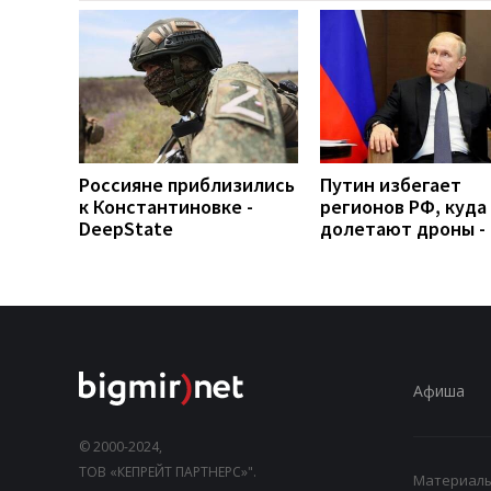
Россияне приблизились
Путин избегает
к Константиновке -
регионов РФ, куда
DeepState
долетают дроны -
Афиша
© 2000-2024,
ТОВ «КЕПРЕЙТ ПАРТНЕРС»".
Материалы,