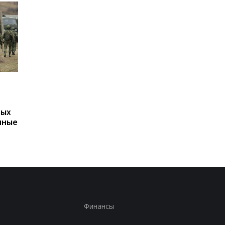
В Крыму уничтожены
Отключения света
российский ЗРК и
охватили 12 областе
военный кран
Укрэнерго
вых
нные
Финансы