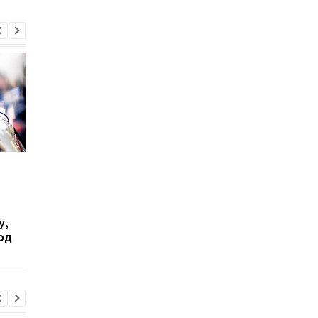
Бывшего командира
В Одесской области
155-й бригады Лучанова
нашли тело 10-летн
задержали по делу о
девочки, которую
похищении и убийстве
почти три недели на
у,
двух братьев в
унесло в море
од
Киевской области