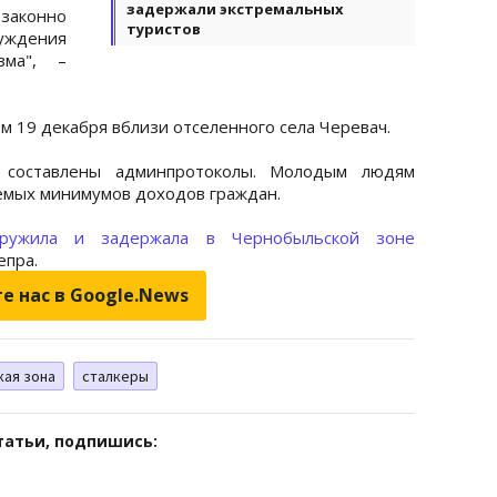
задержали экстремальных
езаконно
туристов
уждения
зма", –
 19 декабря вблизи отселенного села Черевач.
 составлены админпротоколы. Молодым людям
аемых минимумов доходов граждан.
аружила и задержала в Чернобыльской зоне
епра.
е нас в Google.News
ая зона
сталкеры
татьи, подпишись: