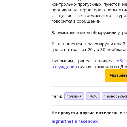
контрольно-пропускных пунктов н
проникли на территорию зоны отч
с целью экстремального тури
говорится в сообщении.
Злоумышленников обнаружили утром
В отношении правонарушителей
грозит штраф от 20 до 30 необлаг
Напомним, ранее полиция
обн
отчуждения
группу сталкеров из Дн
Читайт
Теги:
полиция
ЧАЭС
Чернобыльск
Не пропусти другие интересные с
bigmir)net в facebook