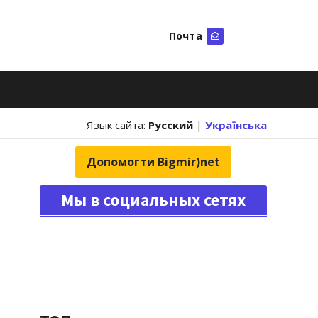
Почта
Искать
Язык сайта:
Русский
|
Українська
Допомогти Bigmir)net
Мы в социальных сетях