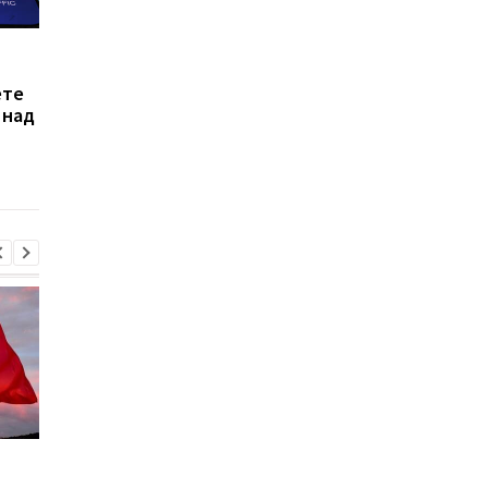
Лукашенко
Россия отрицает, чт
сопротивляется
беспилотник попал в
ете
давлению Кремля,
дом в Румынии, и
 над
направленному на
оспаривает версию
втягивание Беларуси в
инцидента
войну против Украины
— ISW
Марганец: премьер
Зеленский: В Украин
сообщил о кадровых
не осталось