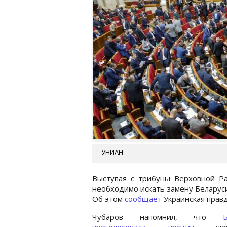
УНИАН
Выступая с трибуны Верховной Р
необходимо искать замену Беларуси
Об этом
сообщает
Украинская правд
Чубаров напомнил, что
проголосовала против
украи