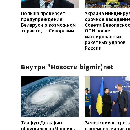
Польша проверяет
Украина иницииру
предупреждение
срочное заседани
Беларуси о возможном
Совета Безопасно
теракте, — Сикорский
ООН после
массированных
ракетных ударов
России
Внутри "Новости bigmir)net
Тайфун Дельфин
Зеленский встрет
обрушился на Японию,
с премьер-минист