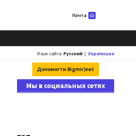
Почта
Искать
Язык сайта:
Русский
|
Українська
Допомогти Bigmir)net
Мы в социальных сетях