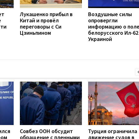
ет
Лукашенко прибыл в
Воздушные силы
е
Китай и провёл
опровергли
сти
переговоры с Си
информацию о пол
Цзиньпином
белорусского Ил-62
Украиной
ился
Совбез ООН обсудит
Турция ограничила
ром
обращение с пленными
движение судов в