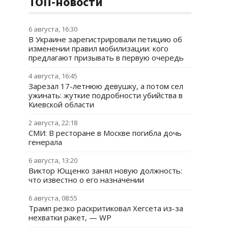
ТОП-новости
6 августа, 16:30
В Украине зарегистрировали петицию об
изменении правил мобилизации: кого
предлагают призывать в первую очередь
4 августа, 16:45
Зарезал 17-летнюю девушку, а потом сел
ужинать: жуткие подробности убийства в
Киевской области
2 августа, 22:18
СМИ: В ресторане в Москве погибла дочь
генерала
6 августа, 13:20
Виктор Ющенко занял новую должность:
что известно о его назначении
6 августа, 08:55
Трамп резко раскритиковал Хегсета из-за
нехватки ракет, — WP