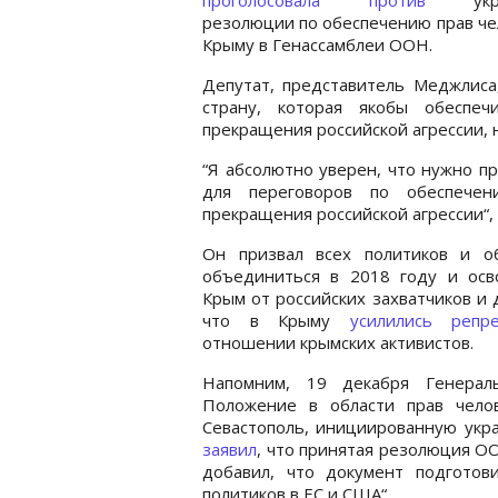
резолюции по обеспечению прав че
Крыму в Генассамблеи ООН.
Депутат, представитель Меджлиса,
страну, которая якобы обеспе
прекращения российской агрессии, н
“Я абсолютно уверен, что нужно п
для переговоров по обеспечен
прекращения российской агрессии“, 
Он призвал всех политиков и о
объединиться в 2018 году и осв
Крым от российских захватчиков и 
что в Крыму
усилились репре
отношении крымских активистов.
Напомним, 19 декабря Генера
Положение в области прав чело
Севастополь, инициированную укра
заявил
, что принятая резолюция О
добавил, что документ подготов
политиков в ЕС и США“.