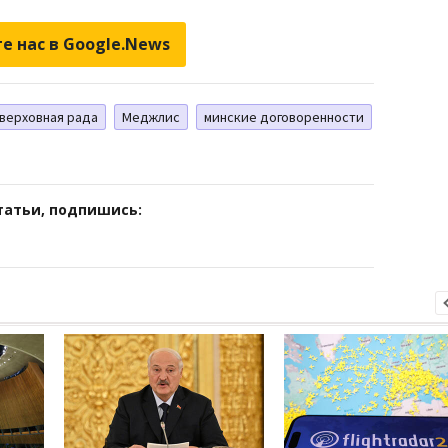
е нас в Google.News
верховная рада
Меджлис
минские договоренности
татьи, подпишись: