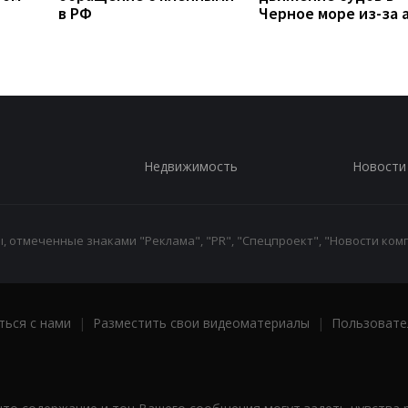
в РФ
Черное море из-за 
Недвижимость
Новости
 отмеченные знаками "Реклама", "PR", "Спецпроект", "Новости комп
ться с нами
|
Разместить свои видеоматериалы
|
Пользовате