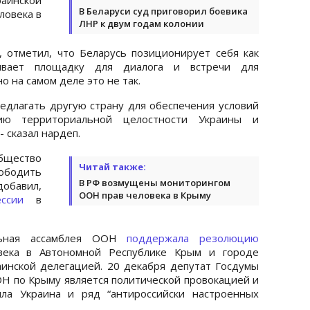
В Беларуси суд приговорил боевика
ловека в
ЛНР к двум годам колонии
 отметил, что Беларусь позиционирует себя как
чивает площадку для диалога и встречи для
о на самом деле это не так.
редлагать другую страну для обеспечения условий
ию территориальной целостности Украины и
- сказал нардеп.
бщество
Читай также:
ободить
В РФ возмущены мониторингом
добавил,
ООН прав человека в Крыму
ссии
в
льная ассамблея ООН
поддержала резолюцию
века в Автономной Республике Крым и городе
инской делегацией. 20 декабря депутат Госдумы
ОН по Крыму является политической провокацией и
ила Украина и ряд “антироссийски настроенных