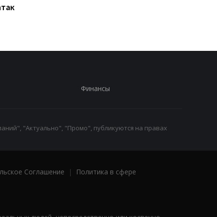
атак
решениях после аварии
неповрежденных
на водопроводе
электростанций
Финансы
аний", "Актуально", "Промо", публикуются на правах
льское Соглашение
|
Политика в сфере