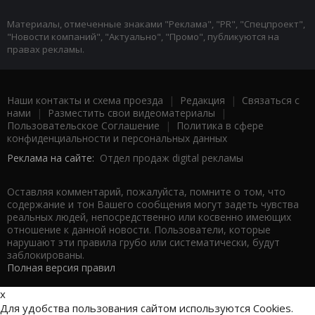
Материалы, отмеченные знаками "Реклама", "PR", "Спецпроект",
"Новости компаний", "Актуально", "Промо", публикуются на
правах рекламы.
Наши контакты и схема проезда
|
Редакция
|
Связаться с
нами
|
Разместить свои видеоматериалы
|
Пользовательское Соглашение
|
Политика в сфере
конфиденциальности и персональных данных
Реклама на сайте:
Отдел продаж digital рекламы
Оставляя комментарий, пожалуйста, помните о том, что
содержание и тон Вашего сообщения могут задеть чувства
реальных людей, непосредственно или косвенно имеющих
отношение к данной новости. Пользователи, которые
нарушают эти правила грубо или систематически, будут
заблокированы.
Полная версия правил
x
Для удобства пользования сайтом используются Cookies.