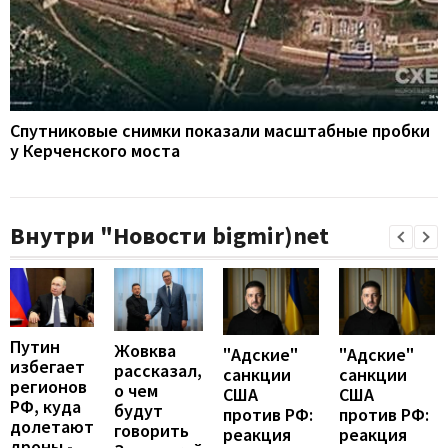
Спутниковые снимки показали масштабные пробки
у Керченского моста
Внутри "Новости bigmir)net
Путин
Жовква
"Адские"
"Адские"
избегает
рассказал,
санкции
санкции
регионов
о чем
США
США
РФ, куда
будут
против РФ:
против РФ:
долетают
говорить
реакция
реакция
дроны -