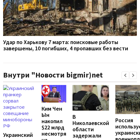
Удар по Харькову 7 марта: поисковые работы
завершены, 10 погибших, 4 пропавших без вести
Внутри "Новости bigmir)net
Ким Чен
Ын
В
Россия
накопил
Николаевской
использу
$22 млрд
области
украинск
несмотря
Украинский
задержали
военноп
на