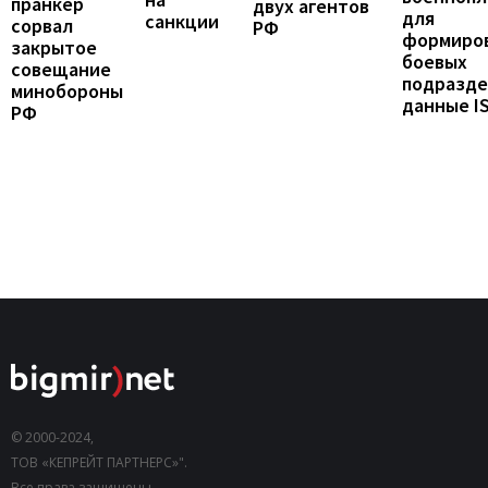
пранкер
двух агентов
для
санкции
сорвал
РФ
формиро
закрытое
боевых
совещание
подразде
минобороны
данные I
РФ
© 2000-2024,
ТОВ «КЕПРЕЙТ ПАРТНЕРС»".
Все права защищены.