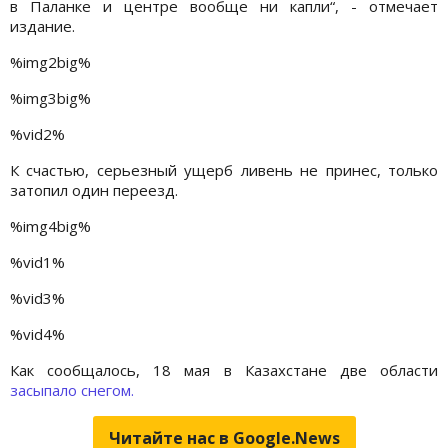
в Паланке и центре вообще ни капли“, - отмечает
издание.
%img2big%
%img3big%
%vid2%
К счастью, серьезный ущерб ливень не принес, только
затопил один переезд.
%img4big%
%vid1%
%vid3%
%vid4%
Как сообщалось, 18 мая в Казахстане две области
засыпало снегом.
Читайте нас в Google.News