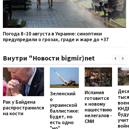
Погода 8–10 августа в Украине: синоптики
предупредили о грозах, граде и жаре до +37
Внутри "Новости bigmir)net
Дес
Испания
Зеленский
тыс
готовится
о
Рак у Байдена
вое
к новому
украинской
распространился
КНД
нашествию
баллистике:
на кости
буд
нелегалов -
Будет, но
учит
СМИ
есть одно
войн
"но"