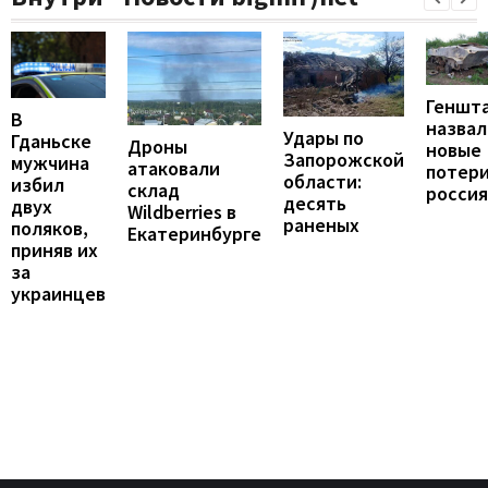
Геншт
В
назвал
Удары по
Гданьске
Дроны
новые
Запорожской
мужчина
атаковали
потер
области:
избил
склад
росси
десять
двух
Wildberries в
раненых
поляков,
Екатеринбурге
приняв их
за
украинцев