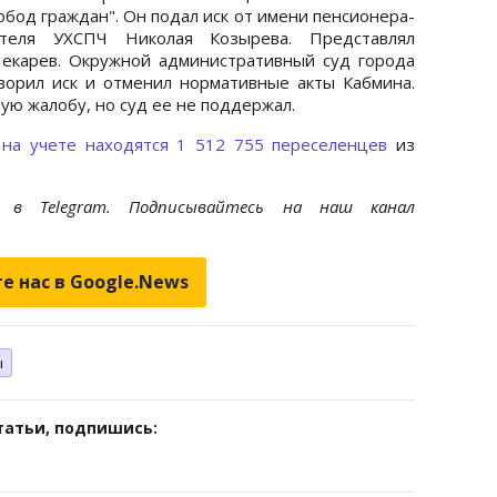
бод граждан". Он подал иск от имени пенсионера-
ателя УХСПЧ Николая Козырева. Представлял
Чекарев. Окружной административный суд города
ворил иск и отменил нормативные акты Кабмина.
ю жалобу, но суд ее не поддержал.
ь
на учете находятся 1 512 755 переселенцев
из
et
в Telegram. Подписывайтесь на наш канал
е нас в Google.News
ы
татьи, подпишись: