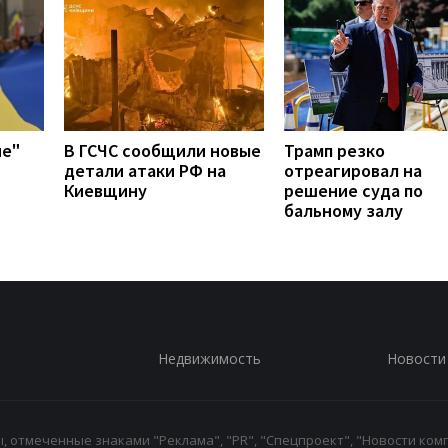
ие"
В ГСЧС сообщили новые
Трамп резко
детали атаки РФ на
отреагировал на
Киевщину
решение суда по
бальному залу
Недвижимость
Новости
 отмеченные знаками "Реклама", "PR", "Спецпроект", "Новости комп