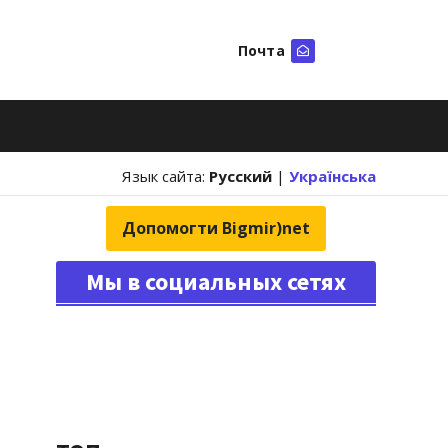
Почта
Искать
Язык сайта:
Русский
|
Українська
Допомогти Bigmir)net
Мы в социальных сетях