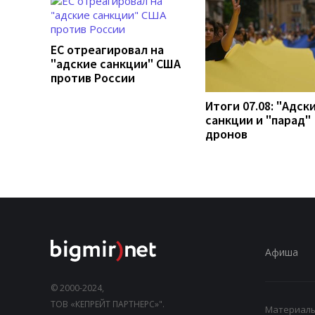
ЕС отреагировал на
"адские санкции" США
против России
Итоги 07.08: "Адск
санкции и "парад"
дронов
Афиша
© 2000-2024,
ТОВ «КЕПРЕЙТ ПАРТНЕРС»".
Материалы,