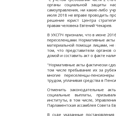
органы социальной защиты нас
самоуправления, ни какие-либо уч
июля 2018 не вправе проводить пр
решение юрист Центра стратегич
правам человека Евгений Чекарев.
В УХСПЧ признали, что в июне 201
переселенцами. Нормативные акты 
материальной помощи лицами, не 
том, что представители органов
домой и составить акт о факте нали
"Нормативные акты фактически сде
том числе пребывание их за рубеж
многие переселенцы-пенсионеры
трудом, уплачивая средства в Пенс
Отменить законодательные акт
социальные выплаты, призыва
институты, в том числе, Управлен
Парламентская ассамблея Совета Ев
В суде указанные постановления