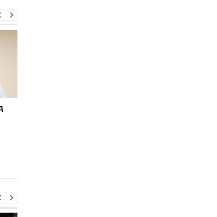
д
Миндич подал в суд на
Ермака освободили 
Зеленского из-за
залог в 140 млн грн: 
санкций
установил ограниче
е