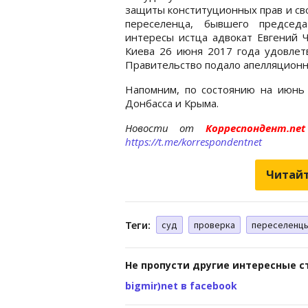
защиты конституционных прав и сво
переселенца, бывшего председ
интересы истца адвокат Евгений 
Киева 26 июня 2017 года удовлет
Правительство подало апелляционну
Напомним, по состоянию на июн
Донбасса и Крыма.
Новости от
Корреспондент.n
https://t.me/korrespondentnet
Читайт
Теги:
суд
проверка
переселенц
Не пропусти другие интересные с
bigmir)net в facebook