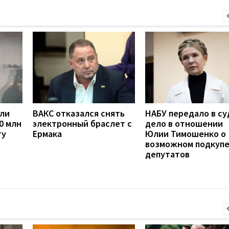
сли
ВАКС отказался снять
НАБУ передало в су
0 млн
электронный браслет с
дело в отношении
ту
Ермака
Юлии Тимошенко о
возможном подкуп
депутатов