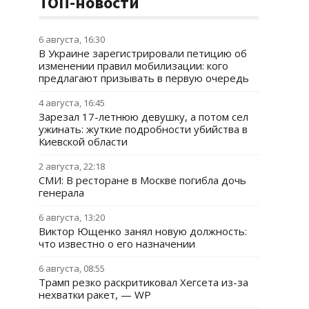
ТОП-новости
6 августа, 16:30
В Украине зарегистрировали петицию об
изменении правил мобилизации: кого
предлагают призывать в первую очередь
4 августа, 16:45
Зарезал 17-летнюю девушку, а потом сел
ужинать: жуткие подробности убийства в
Киевской области
2 августа, 22:18
СМИ: В ресторане в Москве погибла дочь
генерала
6 августа, 13:20
Виктор Ющенко занял новую должность:
что известно о его назначении
6 августа, 08:55
Трамп резко раскритиковал Хегсета из-за
нехватки ракет, — WP