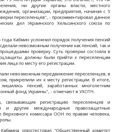
еления, ни другие органы власти, местного
реждения, организации, предприятия, начиная с 5
оверки переселенцев", - прокомментировал данное
еских дел Украинского Хельсинского союза по
6 года Кабмин усложнил порядок получения пенсий
сделали невозможным получение как пенсий, так и
прошедшими проверку. Суть проверки состояла в
 соцзащиты должны были прийти к переселенцам
чия лица по месту его регистрации.
лали невозможным передвижение переселенцев, в
ом, прикрепили их к месту регистрации. В итоге,
 лишились пенсий, заработанных многолетним
ионный фонд Украины", - отмечают в УХСПЧ.
ы, связывающие регистрацию переселенцев и
ли и другие международные правозащитные
ие Верховного комиссара ООН по правам человека,
ропы.
 Кабмина опротестовал "Общественный комитет