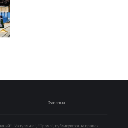
Запад предупредил РФ
ВСУ получили новое
из-за новых действий в
снаряжение
Грузии
Бундесвера: что вхо
в комплект
Финансы
аний", "Актуально", "Промо", публикуются на правах