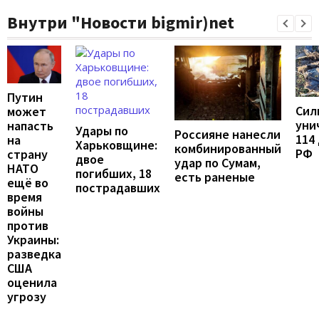
Внутри "Новости bigmir)net
Путин
Сил
может
уни
напасть
Удары по
Россияне нанесли
114
на
Харьковщине:
комбинированный
РФ
страну
двое
удар по Сумам,
НАТО
погибших, 18
есть раненые
ещё во
пострадавших
время
войны
против
Украины:
разведка
США
оценила
угрозу