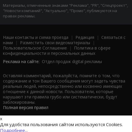
Материалы, отмеченные знаками "Реклама", "PR", "Спецпроект",
"Новости компаний", "Актуально", "Промо", публикуются на
правах рекламы.
Наши контакты и схема проезда
|
Редакция
|
Связаться с
нами
|
Разместить свои видеоматериалы
|
Пользовательское Соглашение
|
Политика в сфере
конфиденциальности и персональных данных
Реклама на сайте:
Отдел продаж digital рекламы
Оставляя комментарий, пожалуйста, помните о том, что
содержание и тон Вашего сообщения могут задеть чувства
реальных людей, непосредственно или косвенно имеющих
отношение к данной новости. Пользователи, которые
нарушают эти правила грубо или систематически, будут
заблокированы.
Полная версия правил
x
Для удобства пользования сайтом используются Cookies.
Подробнее...