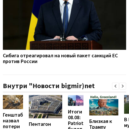
Сибига отреагировал на новый пакет санкций ЕС
против России
Внутри "Новости bigmir)net
Итоги
Генштаб
08.08:
В
назвал
Близкая к
Patriot
Пентагон
м
потери
Трампу
будет