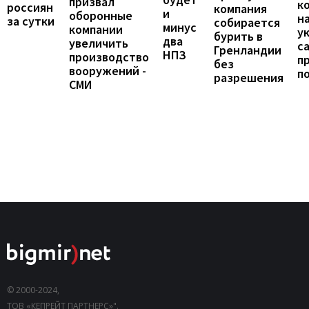
призвал
к
россиян
компания
и
оборонные
н
за сутки
собирается
минус
компании
у
бурить в
два
увеличить
с
Гренландии
НПЗ
производство
п
без
вооружений -
п
разрешения
СМИ
© 2000-2024,
ТОВ «КЕПРЕЙТ ПАРТНЕРС»".