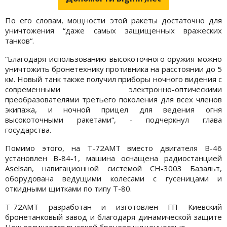
По его словам, мощности этой ракеты достаточно для
уничтожения “даже самых защищенных вражеских
танков“.
“Благодаря использованию высокоточного оружия можно
уничтожить бронетехнику противника на расстоянии до 5
км. Новый танк также получил приборы ночного видения с
современными электронно-оптическими
преобразователями третьего поколения для всех членов
экипажа, и ночной прицел для ведения огня
высокоточными ракетами“, - подчеркнул глава
государства.
Помимо этого, на Т-72АМТ вместо двигателя В-46
установлен В-84-1, машина оснащена радиостанцией
Aselsan, навигационной системой СН-3003 Базальт,
оборудована ведущими колесами с гусеницами и
откидными щитками по типу Т-80.
Т-72АМТ разработан и изготовлен ГП Киевский
бронетанковый завод и благодаря динамической защите
Нож отличается высокой бронезащищенностью.