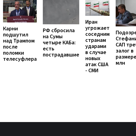
Иран
угрожает
Карни
РФ сбросила
Подозр
соседним
подшутил
на Сумы
Стефан
странам
над Трампом
четыре КАБа:
САП тре
ударами
после
есть
залог в
в случае
поломки
пострадавшие
размере
новых
телесуфлера
млн
атак США
- СМИ