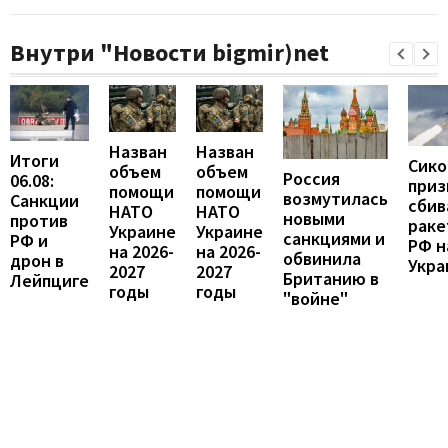
Внутри "Новости bigmir)net
Назван
Назван
Итоги
Сико
объем
объем
Россия
06.08:
приз
помощи
помощи
возмутилась
Санкции
сбив
НАТО
НАТО
новыми
против
раке
Украине
Украине
санкциями и
РФ и
РФ н
на 2026-
на 2026-
обвинила
дрон в
Укра
2027
2027
Британию в
Лейпциге
годы
годы
"войне"