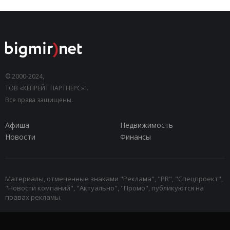
© 2000-2024,
ТОВ «КЕПРЕЙТ ПАРТНЕРС»".
Все права защищены.
Афиша
Недвижимость
Новости
Финансы
Материалы, отмеченные знаками "Реклама", "PR", "Спецпроект",
"Новости компаний", "Актуально", "Промо", публикуются на
правах рекламы.