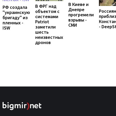
В Киеве и
В ФРГ над
РФ создала
Днепре
Россия
объектом с
"украинскую
прогремели
приблиз
системами
бригаду" из
взрывы -
Конста
Patriot
пленных -
СМИ
- DeepS
заметили
ISW
шесть
неизвестных
дронов