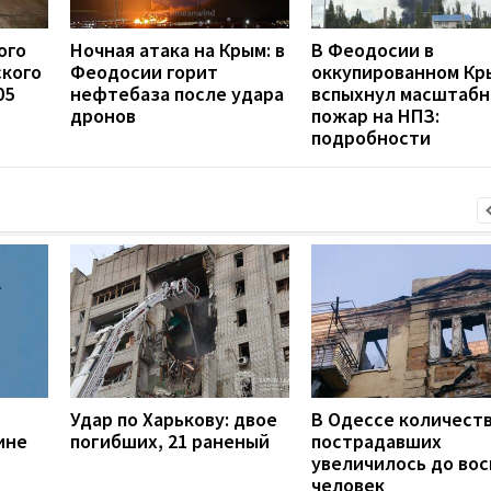
ого
Ночная атака на Крым: в
В Феодосии в
ского
Феодосии горит
оккупированном Кр
05
нефтебаза после удара
вспыхнул масштаб
дронов
пожар на НПЗ:
подробности
Удар по Харькову: двое
В Одессе количест
ине
погибших, 21 раненый
пострадавших
увеличилось до во
человек