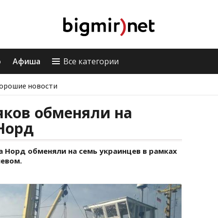
о
Афиша
Все категории
орошие новости
яков обменяли на
 Норд
а Норд обменяли на семь украинцев в рамках
евом.