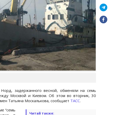
 Норд, задержанного весной, обменяли на семь
ежду Москвой и Киевом. Об этом во вторник, 30
смен Татьяна Москалькова, сообщает
ТАСС
.
ме “семь
Читай также:
улись в