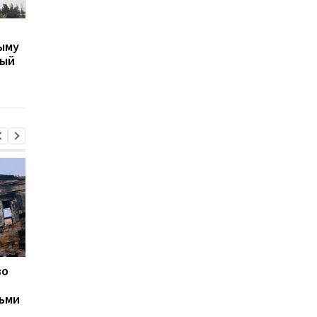
Дрон атаковал
В Украину возвраще
ыму
радиолокационную
тела 757 погибших
ный
станцию ПВО в Крыму —
защитников
российские СМИ
во
В Генштабе рассказали,
Удар по Харькову:
что происходит на
количество раненых
сьми
фронте
увеличилось до 13
человек