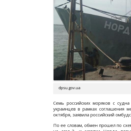
dpsu.gov.ua
Семь российских моряков с судна
украинцев в рамках соглашения м
октября, заявила российский омбуд
По ее словам, обмен прошел по схе
на семь2, и моряки Норда верн