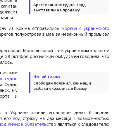
Арестованное судно Норд
капитан
выставили на продажу
должает
краины.
рону из Крыма отправились
моряки с украинского
ерегов полуострова в мае за незаконный промысел
еговоры Москальковой с ее украинским коллегой
 29 октября российский омбудсмен говорила, что
алось.
ничники
Читай также:
ое судно
Слободян пояснил, как наши
а. Судно
рыбаки оказались в Крыму
нск, а у
порта и
о в Украине завели уголовное дело. 6 апреля
л его под стражу на два месяца с возможностью
под личное обязательство
являться к следователю