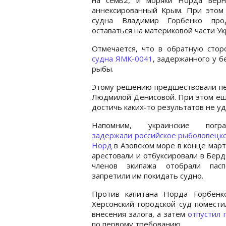
аннексированный Крым. При этом 
судна Владимир Горбенко про
оставаться на материковой части У
Отмечается, что в обратную сто
судна ЯМК-0041
, задержанного у б
рыбы.
Этому решению предшествовали пер
Людмилой Денисовой. При этом еще
достичь каких-то результатов не уд
Напомним, украинские погра
задержали российское рыболовецк
Норд
в Азовском море в конце март
арестовали и отбуксировали в Бердя
членов экипажа отобрали пас
запретили им покидать судно.
Против капитана Норда Горбенк
Херсонский городской суд помести
внесения залога, а затем
отпустил 
по первому требованию.