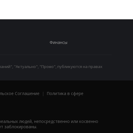
Финансы
аний", "Актуально", "Промо", публикуются на правах
льское Соглашение
|
Политика в сфере
реальных людей, непосредственно или косвенно
ут заблокированы.