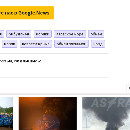
е нас в Google.News
я
омбудсмен
моряки
азовское море
обмен
моряк
новости Крыма
обмен пленными
норд
татьи, подпишись: