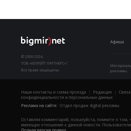
Афиша
© 2000-2024,
ТОВ «КЕПРЕЙТ ПАРТНЕРС»".
Материалы,
Все права защищены.
рекламы.
Наши контакты и схема проезда
|
Редакция
|
Связа
конфиденциальности и персональных данных
Реклама на сайте:
Отдел продаж digital рекламы
Оставляя комментарий, пожалуйста, помните о том, 
имеющих отношение к данной новости. Пользователи,
Полная версия правил