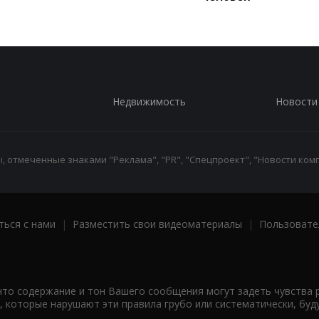
Недвижимость
Новости
 отмеченные знаками "Реклама", "PR", "Спецпроект", "Новости комп
ться с нами
|
Разместить свои видеоматериалы
|
Пользовате
что содержание и тон Вашего сообщения могут задеть чувства 
 которые нарушают эти правила грубо или систематически, буд