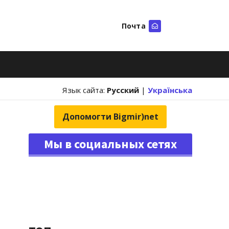
Почта
Искать
Язык сайта:
Русский
|
Українська
Допомогти Bigmir)net
Мы в социальных сетях