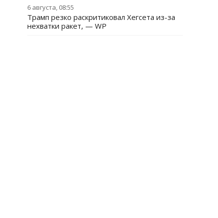
6 августа, 08:55
Трамп резко раскритиковал Хегсета из-за
нехватки ракет, — WP