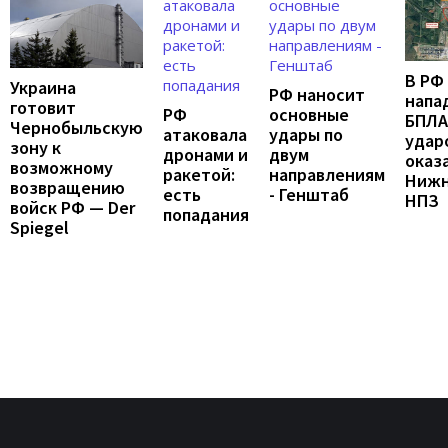
В РФ
Украина
РФ наносит
напа
готовит
РФ
основные
БПЛА
Чернобыльскую
атаковала
удары по
удар
зону к
дронами и
двум
оказ
возможному
ракетой:
направлениям
Нижн
возвращению
есть
- Генштаб
НПЗ
войск РФ — Der
попадания
Spiegel