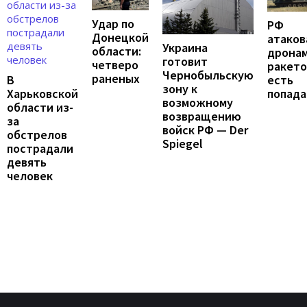
Удар по
РФ
Донецкой
атаков
Украина
области:
дронам
готовит
четверо
ракето
Чернобыльскую
раненых
В
есть
зону к
Харьковской
попада
возможному
области из-
возвращению
за
войск РФ — Der
обстрелов
Spiegel
пострадали
девять
человек