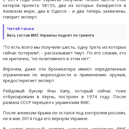
катеров проекта 58155, два из которых базируются в
Азовском море, два в Одессе - и два теперь захвачены,
говорит эксперт.
Читай также:
Весь состав ВМС Украины поднят по тревоге
“То есть всего мы получили шесть, одну треть из которых
сейчас потеряли“, - рассказывает Чмут. По его словам, это
не критично, “но позитивного в этом нет“.
Впрочем, даже эти бронекатера имеют определенные
ограничения по мореходности и применению оружия,
предостерегает эксперт.
Рейдовый буксир Яны Капу, который сейчас тоже
отбуксировали в Керчь, построен в 1974 году. После
развала СССР перешел к украинским ВМС.
После аннексии Крыма он остался под контролем россиян,
но в мае 2014 года его вернули Украине.
В целом военный эксперт называет состояние ВМС