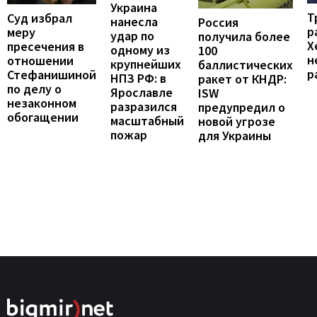
Украина
Т
Суд избрал
нанесла
Россия
р
меру
удар по
получила более
Х
пресечения в
одному из
100
н
отношении
крупнейших
баллистических
р
Стефанишиной
НПЗ РФ: в
ракет от КНДР:
по делу о
Ярославле
ISW
незаконном
разразился
предупредил о
обогащении
масштабный
новой угрозе
пожар
для Украины