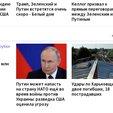
 идею
Трамп, Зеленский и
Келлог призвал к
нии
Путин встретятся очень
прямым переговора
 США
скоро - Белый дом
между Зеленским и
Путиным
4 млн
Путин может напасть
Удары по Харьковщ
на страну НАТО ещё во
двое погибших, 18
время войны против
пострадавших
Украины: разведка США
оценила угрозу