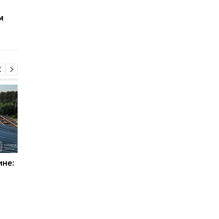
Трамп позвонил Путину,
Песков ответил на
м
а потом Зеленскому:
слова Трампа по неф
главные заявления
президентов
ине:
Россияне нанесли
Силы ПВО уничтожи
комбинированный удар
114 дронов РФ
по Сумам, есть раненые