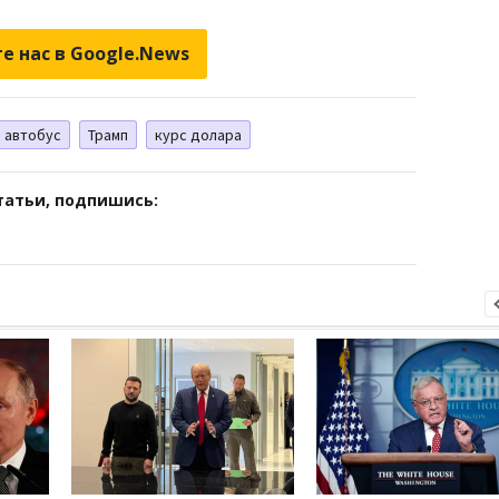
е нас в Google.News
автобус
Трамп
курс долара
татьи, подпишись: