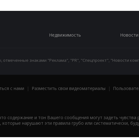
Недвижимость
Новости
 отмеченные знаками "Реклама", "PR", "Спецпроект", "Новости комп
ться с нами
|
Разместить свои видеоматериалы
|
Пользовате
что содержание и тон Вашего сообщения могут задеть чувства 
 которые нарушают эти правила грубо или систематически, буд