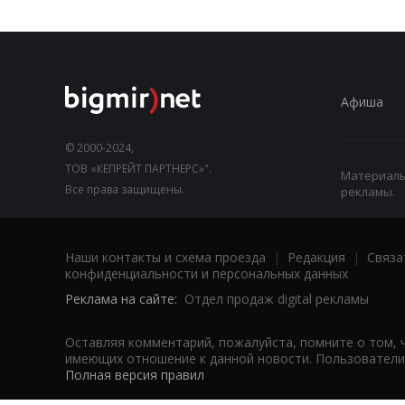
Афиша
© 2000-2024,
ТОВ «КЕПРЕЙТ ПАРТНЕРС»".
Материалы,
Все права защищены.
рекламы.
Наши контакты и схема проезда
|
Редакция
|
Связа
конфиденциальности и персональных данных
Реклама на сайте:
Отдел продаж digital рекламы
Оставляя комментарий, пожалуйста, помните о том, 
имеющих отношение к данной новости. Пользователи,
Полная версия правил