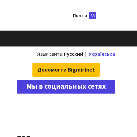
Почта
Искать
Язык сайта:
Русский
|
Українська
Допомогти Bigmir)net
Мы в социальных сетях