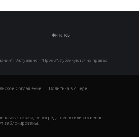
Финансы
аний", "Актуально", "Промо", публикуются на правах
льское Соглашение
|
Политика в сфере
реальных людей, непосредственно или косвенно
ут заблокированы.