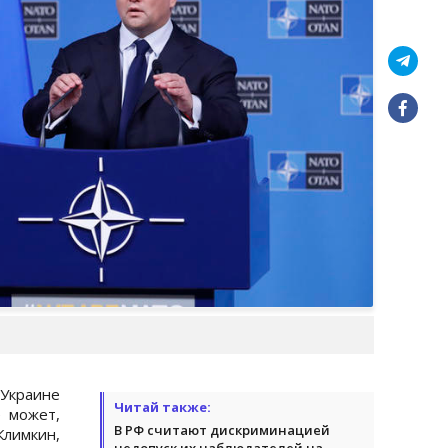
Украине
Читай также:
 может,
В РФ считают дискриминацией
Климкин,
недопуск их наблюдателей на