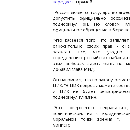
передает
“Прямой“
“Россия является государство-агре
допустить официально российс
подчеркнул он. По словам Кли
официальное обращение в бюро по 
“Что касается того, что заявляет
относительно своих прав - она 
заявлять все, что угодно.
определению российских наблюдат
этих выборах здесь быть не мо
добавил глава МИД.
Он напомнил, что по закону регис
ЦИК. “В ЦИК вопросы можете соотв
и ЦИК не будет регистрироват
подчеркнул Климкин.
“Это совершенно неправильн
политической, ни с юридическо
моральной точки зрения “, - 
министр.