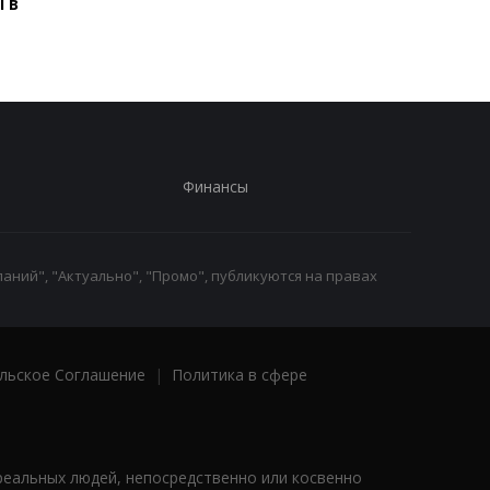
 в
блэкаут
Финансы
аний", "Актуально", "Промо", публикуются на правах
льское Соглашение
|
Политика в сфере
реальных людей, непосредственно или косвенно