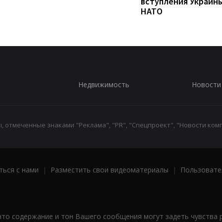
вступления Украины
НАТО
Недвижимость
Новости
 отмеченные знаками "Реклама", "PR", "Спецпроект", "Новости комп
ться с нами
|
Разместить свои видеоматериалы
|
Пользовате
что содержание и тон Вашего сообщения могут задеть чувства 