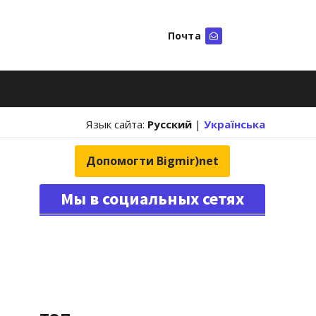
Почта
Искать
Язык сайта:
Русский
|
Українська
Допомогти Bigmir)net
Мы в социальных сетях