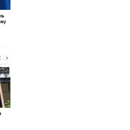
нь
США не прекращают
ЕС выделил Украине 
ому
переговоры с Украиной
млрд евро из активо
о производстве ракет
России: средства бу
Patriot, несмотря на
направлены на обор
позицию Трампа
л
В третий раз за две
Корецкий назвал ша
недели: в Грузии
для спасения бизнес
произошел масштабный