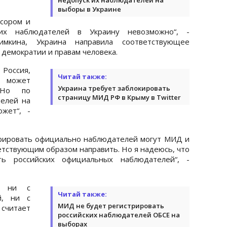
выборы в Украине
ссором и
ких наблюдателей в Украину невозможно“, -
мкина, Украина направила соответствующее
демократии и правам человека.
 Россия,
Читай также:
​​может
Украина требует заблокировать
 Но по
страницу МИД РФ в Крыму в Twitter
елей на
жет“, -
трировать официально наблюдателей могут МИД и
етствующим образом направить. Но я надеюсь, что
ь российских официальных наблюдателей“, -
о, ни с
Читай также:
й, ни с
МИД не будет регистрировать
считает
российских наблюдателей ОБСЕ на
выборах