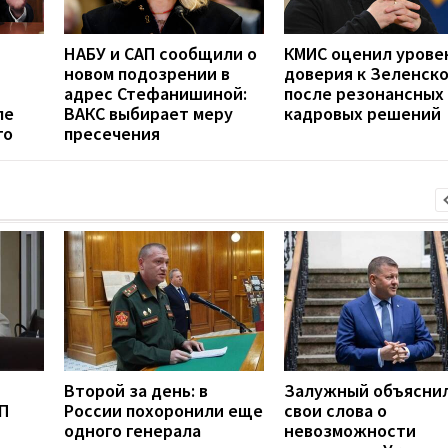
НАБУ и САП сообщили о
КМИС оценил урове
новом подозрении в
доверия к Зеленск
адрес Стефанишиной:
после резонансных
ле
ВАКС выбирает меру
кадровых решений
го
пресечения
Второй за день: в
Залужный объясни
П
России похоронили еще
свои слова о
одного генерала
невозможности