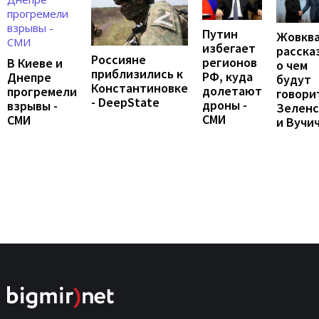
Путин
Жовкв
избегает
расска
Россияне
регионов
В Киеве и
о чем
приблизились к
РФ, куда
Днепре
будут
Константиновке
долетают
прогремели
говори
- DeepState
дроны -
взрывы -
Зеленс
СМИ
СМИ
и Вучи