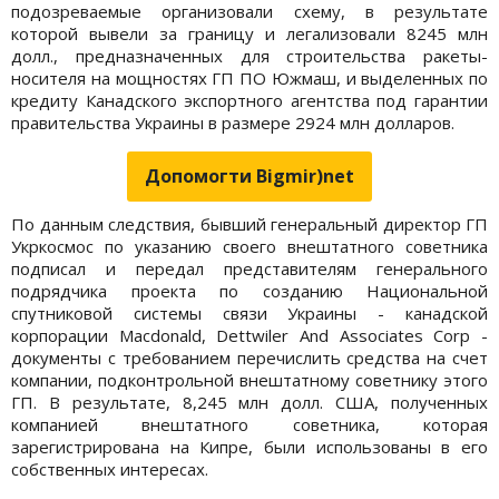
подозреваемые организовали схему, в результате
которой вывели за границу и легализовали 8245 млн
долл., предназначенных для строительства ракеты-
носителя на мощностях ГП ПО Южмаш, и выделенных по
кредиту Канадского экспортного агентства под гарантии
правительства Украины в размере 2924 млн долларов.
Допомогти Bigmir)net
По данным следствия, бывший генеральный директор ГП
Укркосмос по указанию своего внештатного советника
подписал и передал представителям генерального
подрядчика проекта по созданию Национальной
спутниковой системы связи Украины - канадской
корпорации Macdonald, Dettwiler And Associates Corp -
документы с требованием перечислить средства на счет
компании, подконтрольной внештатному советнику этого
ГП. В результате, 8,245 млн долл. США, полученных
компанией внештатного советника, которая
зарегистрирована на Кипре, были использованы в его
собственных интересах.