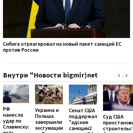
Сибига отреагировал на новый пакет санкций ЕС
против России
Внутри "Новости bigmir)net
РФ
Украина и
Сенат США
нанесла
Польша
поддержал
Суд США
удар по
завершили
"адские
приостанов
Славянску:
эксгумации
санкции2
строительс
есть