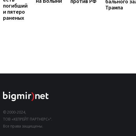
на Волыни
против РФ
бального за
погибший
Трампа
и пятеро
раненых
© 2000-2024,
ТОВ «КЕПРЕЙТ ПАРТНЕРС»".
Все права защищены.