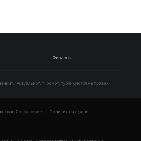
в полицию
Финансы
аний", "Актуально", "Промо", публикуются на правах
льское Соглашение
|
Политика в сфере