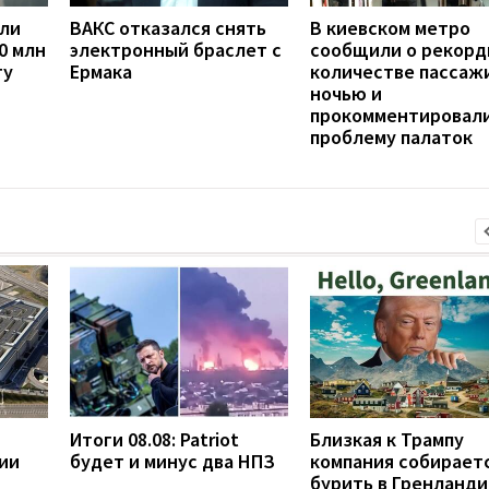
сли
ВАКС отказался снять
В киевском метро
0 млн
электронный браслет с
сообщили о рекор
ту
Ермака
количестве пассаж
ночью и
прокомментировал
проблему палаток
Итоги 08.08: Patriot
Близкая к Трампу
ии
будет и минус два НПЗ
компания собирает
бурить в Гренланди