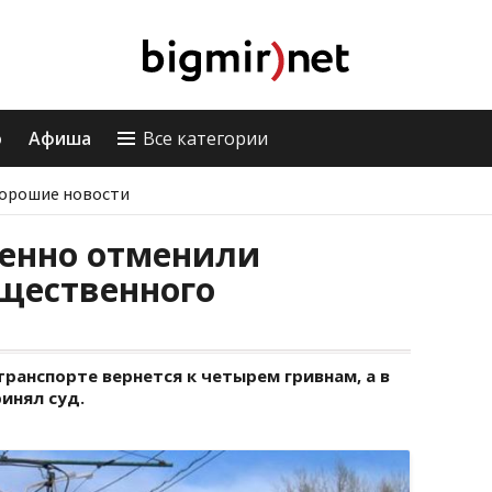
о
Афиша
Все категории
орошие новости
менно отменили
щественного
ранспорте вернется к четырем гривнам, а в
ринял суд.