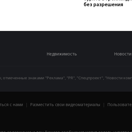
без разрешения
Недвижимость
Новости
 отмеченные знаками "Реклама", "PR", "Спецпроект", "Новости комп
ться с нами
|
Разместить свои видеоматериалы
|
Пользовате