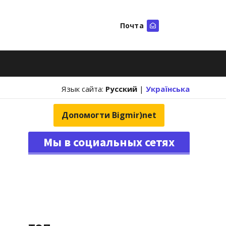
Почта
Искать
Язык сайта:
Русский
|
Українська
Допомогти Bigmir)net
Мы в социальных сетях