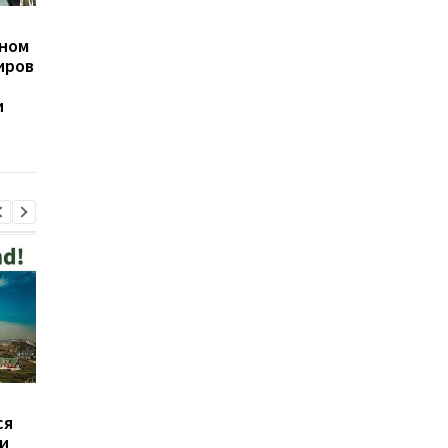
НАБУ передало в суд
Миндич подал в суд 
дном
дело в отношении
Зеленского из-за
иров
Юлии Тимошенко о
санкций
возможном подкупе
и
депутатов
В Польше мужчина,
Иран выдвинул США
ся
который нападал на
требования для
и
украинцев, сам пришел
открытия Ормуза