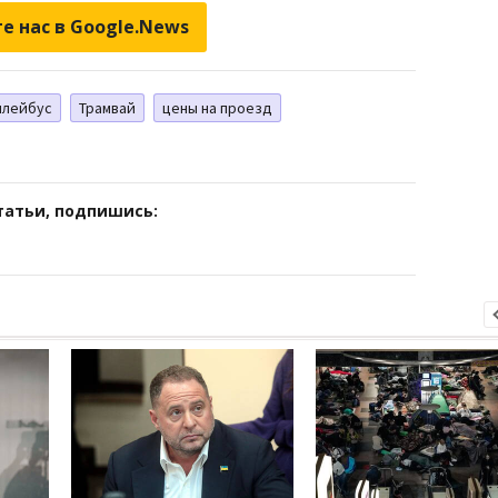
е нас в Google.News
ллейбус
Трамвай
цены на проезд
татьи, подпишись: