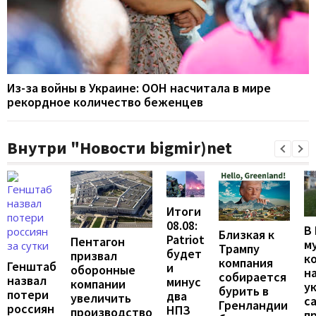
Из-за войны в Украине: ООН насчитала в мире
рекордное количество беженцев
Внутри "Новости bigmir)net
Итоги
08.08:
В
Близкая к
Patriot
Пентагон
м
Трампу
будет
призвал
к
компания
Генштаб
и
оборонные
н
собирается
назвал
минус
компании
у
бурить в
потери
два
увеличить
с
Гренландии
россиян
НПЗ
производство
п