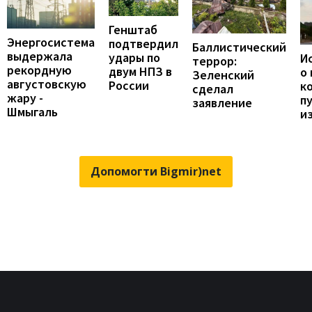
Генштаб
Энергосистема
подтвердил
Баллистический
выдержала
удары по
И
террор:
рекордную
двум НПЗ в
о
Зеленский
августовскую
России
к
сделал
жару -
п
заявление
Шмыгаль
и
Допомогти Bigmir)net