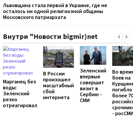
Львовщина стала первой в Украине, где не
осталось ни одной религиозной общины
Московского патриархата
Внутри "Новости bigmir)net
Зеленский
Во врем
В России
впервые
боев на
произошел
Марганец без
совершит
Курщин
масштабный
воды:
визит в
погибло
сбой
Зеленский
Сербию -
более 7
интернета
резко
СМИ
российс
отреагировал
срочник
- росСМ