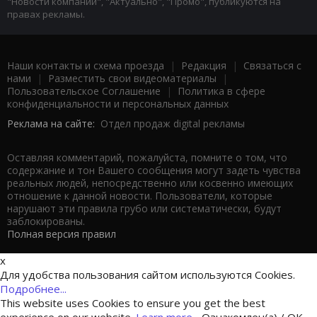
"Новости компаний", "Актуально", "Промо", публикуются на
правах рекламы.
Наши контакты и схема проезда
|
Редакция
|
Связаться с
нами
|
Разместить свои видеоматериалы
|
Пользовательское Соглашение
|
Политика в сфере
конфиденциальности и персональных данных
Реклама на сайте:
Отдел продаж digital рекламы
Оставляя комментарий, пожалуйста, помните о том, что
содержание и тон Вашего сообщения могут задеть чувства
реальных людей, непосредственно или косвенно имеющих
отношение к данной новости. Пользователи, которые
нарушают эти правила грубо или систематически, будут
заблокированы.
Полная версия правил
x
Для удобства пользования сайтом используются Cookies.
Подробнее...
This website uses Cookies to ensure you get the best
experience on our website.
Learn more...
Ознакомлен(а) / OK