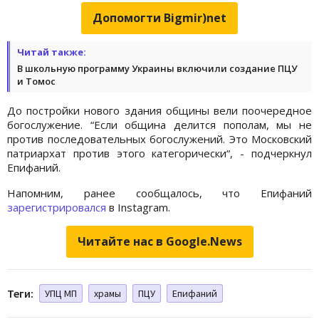
Допомогти Bigmir)net
Читай также:
В школьную программу Украины включили создание ПЦУ
и Томос
До постройки нового здания общины вели поочередное
богослужение. “Если община делится пополам, мы не
против последовательных богослужений. Это Московский
патриархат против этого категорически“, - подчеркнул
Епифаний.
Напомним, ранее сообщалось, что Епифаний
зарегистрировался
в Instagram.
Читайте нас в Google.News
Теги:
УПЦ МП
храмы
ПЦУ
Епифаний