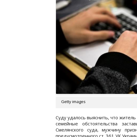
Getty images
Суду удалось выяснить, что житель
семейные обстоятельства заста
Смелянского суда, мужчину приз
предусмотренного ст. 361 УК Украи