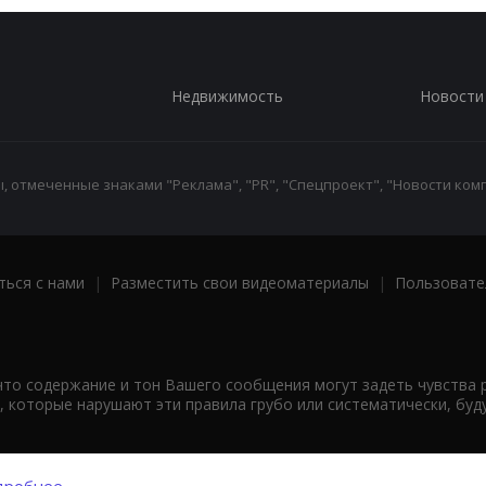
Недвижимость
Новости
 отмеченные знаками "Реклама", "PR", "Спецпроект", "Новости комп
ться с нами
|
Разместить свои видеоматериалы
|
Пользовате
что содержание и тон Вашего сообщения могут задеть чувства 
 которые нарушают эти правила грубо или систематически, буд
робнее...