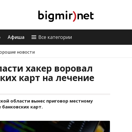
о
Афиша
Все категории
орошие новости
ласти хакер воровал
ских карт на лечение
ской области вынес приговор местному
 банковских карт.