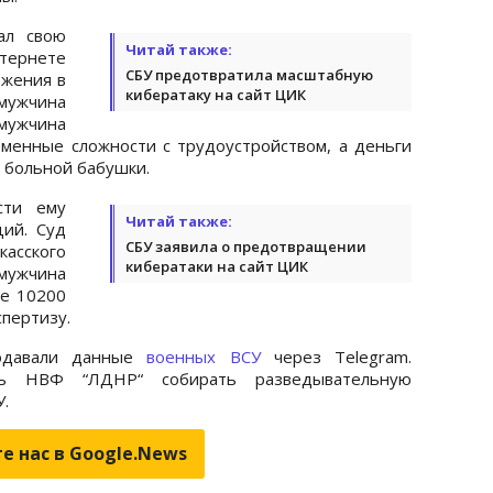
ал свою
Читай также:
нтернете
СБУ предотвратила масштабную
ржения в
кибератаку на сайт ЦИК
 мужчина
 мужчина
еменные сложности с трудоустройством, а деньги
 больной бабушки.
сти ему
Читай также:
ий. Суд
СБУ заявила о предотвращении
асского
кибератаки на сайт ЦИК
мужчина
е 10200
спертизу.
родавали данные
военных ВСУ
через Telegram.
сть НВФ “ЛДНР“ собирать разведывательную
.
е нас в Google.News