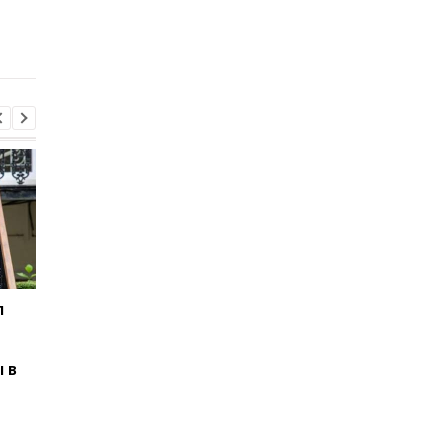
л
В третий раз за две
Корецкий назвал ша
недели: в Грузии
для спасения бизнес
произошел масштабный
 в
блэкаут