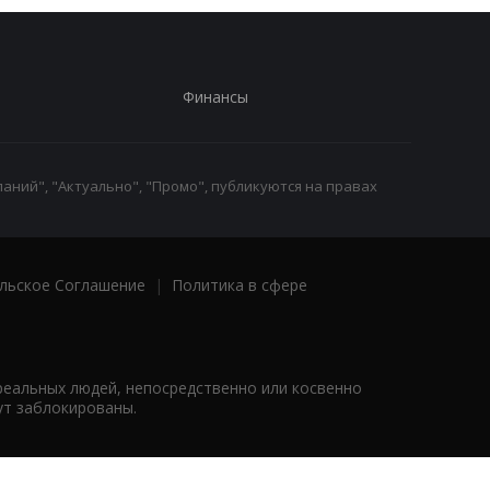
Финансы
аний", "Актуально", "Промо", публикуются на правах
льское Соглашение
|
Политика в сфере
реальных людей, непосредственно или косвенно
ут заблокированы.