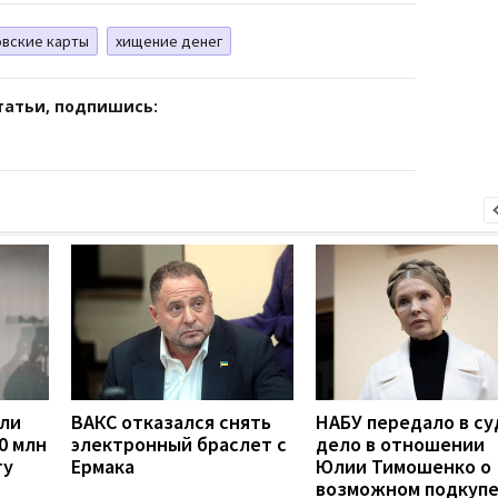
овские карты
хищение денег
татьи, подпишись:
сли
ВАКС отказался снять
НАБУ передало в су
0 млн
электронный браслет с
дело в отношении
ту
Ермака
Юлии Тимошенко о
возможном подкуп