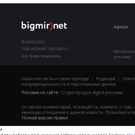
Афиша
© 2000-2024,
ТОВ «КЕПРЕЙТ ПАРТНЕРС»".
Материалы,
Все права защищены.
рекламы.
Наши контакты и схема проезда
|
Редакция
|
Связа
конфиденциальности и персональных данных
Реклама на сайте:
Отдел продаж digital рекламы
Оставляя комментарий, пожалуйста, помните о том, 
имеющих отношение к данной новости. Пользователи,
Полная версия правил
x
Для удобства пользования сайтом используются Cookies.
Под