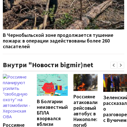
В Чернобыльской зоне продолжается тушение
пожара: в операции задействованы более 260
спасателей
Внутри "Новости bigmir)net
Россияне
Зеленски
В Болгарии
атаковали
рассказал
неизвестный
рейсовый
о
БПЛА
автобус в
разговоре
взорвался
Никополе:
с Вучичем
вблизи
погиб
Россияне