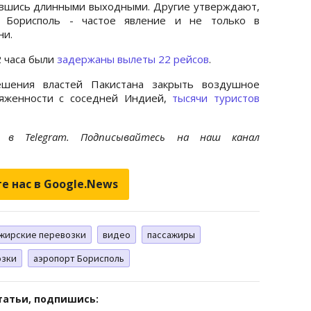
авшись длинными выходными. Другие утверждают,
 Борисполь - частое явление и не только в
ни.
2 часа были
задержаны вылеты 22 рейсов
.
ешения властей Пакистана закрыть воздушное
ряженности с соседней Индией,
тысячи туристов
et
в Telegram. Подписывайтесь на наш канал
е нас в Google.News
жирские перевозки
видео
пассажиры
озки
аэропорт Борисполь
татьи, подпишись: