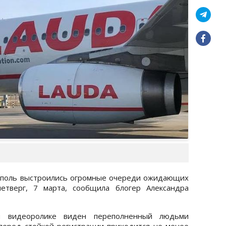
споль выстроились огромные очереди ожидающих
етверг, 7 марта, сообщила блогер Александра
ом видеоролике виден переполненный людьми
 перед стойкой регистрации приходится не менее