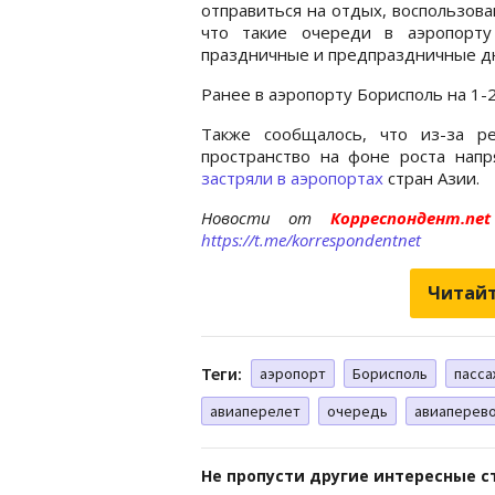
отправиться на отдых, воспользов
что такие очереди в аэропорту
праздничные и предпраздничные д
Ранее в аэропорту Борисполь на 1-
Также сообщалось, что из-за р
пространство на фоне роста нап
застряли в аэропортах
стран Азии.
Новости от
Корреспондент.n
https://t.me/korrespondentnet
Читайт
Теги:
аэропорт
Борисполь
пасса
авиаперелет
очередь
авиаперев
Не пропусти другие интересные с