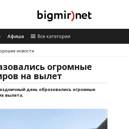
о
Афиша
Все категории
орошие новости
азовались огромные
иров на вылет
раздничный день образовались огромные
х вылета.