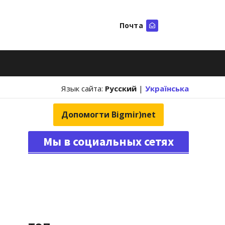
Почта
Искать
Язык сайта:
Русский
|
Українська
Допомогти Bigmir)net
Мы в социальных сетях