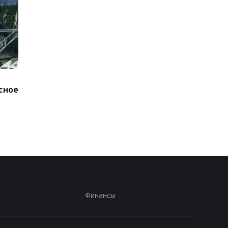
В ОП исключают
Карни подшутил над
сное
возвращение Федорова
Трампом после поло
- СМИ
телесуфлера
Финансы