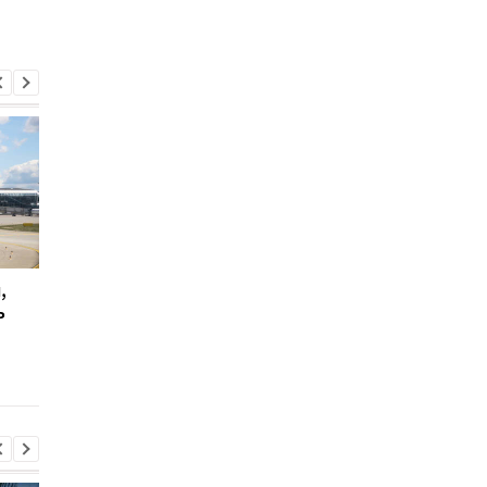
,
В Татарстане
На Львовщине
ь
приостановлена ​​работа
водитель ТЦК сбил
двух аэропортов:
велосипедиста (вид
подробности