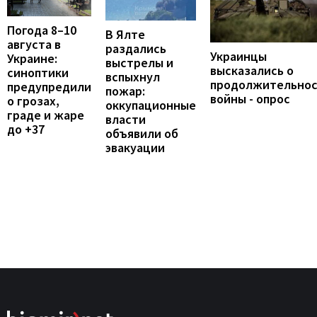
Погода 8–10
В Ялте
августа в
раздались
Украинцы
Украине:
выстрелы и
высказались о
синоптики
вспыхнул
продолжительно
предупредили
пожар:
войны - опрос
о грозах,
оккупационные
граде и жаре
власти
до +37
объявили об
эвакуации