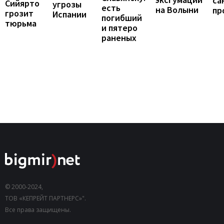
са
Сийярто
угрозы
есть
на Волыни
пр
грозит
Испании
погибший
тюрьма
и пятеро
раненых
© 2000-2024,
ТОВ «КЕПРЕЙТ ПАРТНЕРС»".
Все права защищены.