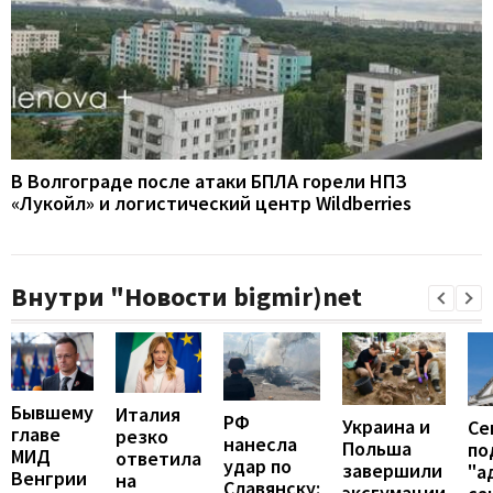
В Волгограде после атаки БПЛА горели НПЗ
«Лукойл» и логистический центр Wildberries
Внутри "Новости bigmir)net
Бывшему
Италия
РФ
Украина и
Се
главе
резко
нанесла
Польша
по
МИД
ответила
удар по
завершили
"а
Венгрии
на
Славянску:
эксгумации