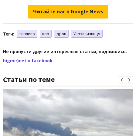
Читайте нас в Google.News
Теги:
топливо
вор
дрон
Укрзализниця
Не пропусти другие интересные статьи, подпишись:
bigmir)net в facebook
Статьи по теме