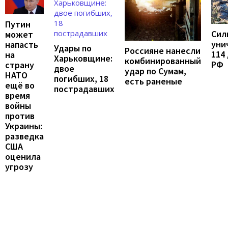
Путин
Сил
может
уни
напасть
Удары по
Россияне нанесли
114
на
Харьковщине:
комбинированный
РФ
страну
двое
удар по Сумам,
НАТО
погибших, 18
есть раненые
ещё во
пострадавших
время
войны
против
Украины:
разведка
США
оценила
угрозу