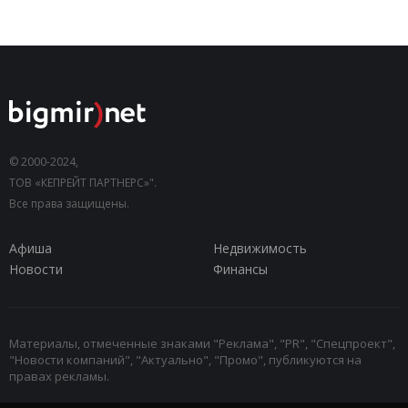
© 2000-2024,
ТОВ «КЕПРЕЙТ ПАРТНЕРС»".
Все права защищены.
Афиша
Недвижимость
Новости
Финансы
Материалы, отмеченные знаками "Реклама", "PR", "Спецпроект",
"Новости компаний", "Актуально", "Промо", публикуются на
правах рекламы.