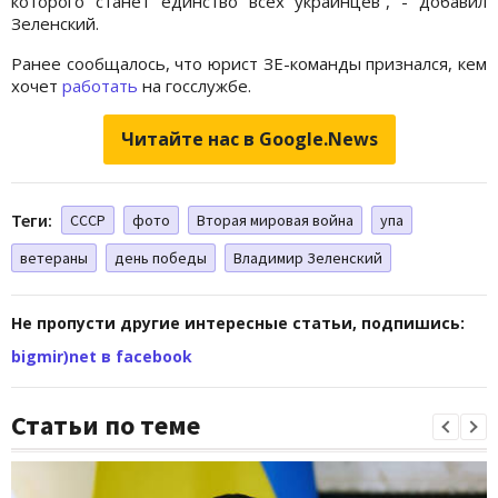
которого станет единство всех украинцев“, - добавил
Зеленский.
Ранее сообщалось, что юрист ЗЕ-команды признался, кем
хочет
работать
на госслужбе.
Читайте нас в Google.News
Теги:
СССР
фото
Вторая мировая война
упа
ветераны
день победы
Владимир Зеленский
Не пропусти другие интересные статьи, подпишись:
bigmir)net в facebook
Статьи по теме