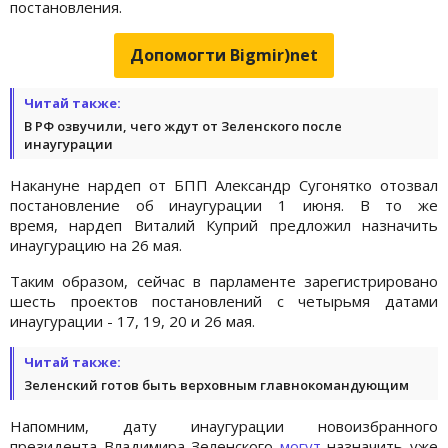
постановления.
Допомогти Bigmir)net
Читай также:
В РФ озвучили, чего ждут от Зеленского после
инаугурации
Накануне нардеп от БПП Александр Сугонятко отозвал
постановление об инаугурации 1 июня. В то же
время, нардеп Виталий Куприй предложил назначить
инаугурацию на 26 мая.
Таким образом, сейчас в парламенте зарегистрировано
шесть проектов постановлений с четырьмя датами
инаугурации - 17, 19, 20 и 26 мая.
Читай также:
Зеленский готов быть верховным главнокомандующим
Напомним, дату инаугурации новоизбранного
президента Владимира Зеленского
могут
назначить уже