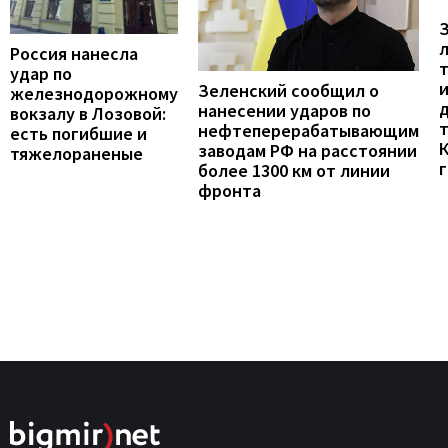
Россия нанесла
удар по
Зеленский сообщил о
железнодорожному
нанесении ударов по
вокзалу в Лозовой:
нефтеперерабатывающим
есть погибшие и
заводам РФ на расстоянии
тяжелораненые
г
более 1300 км от линии
фронта