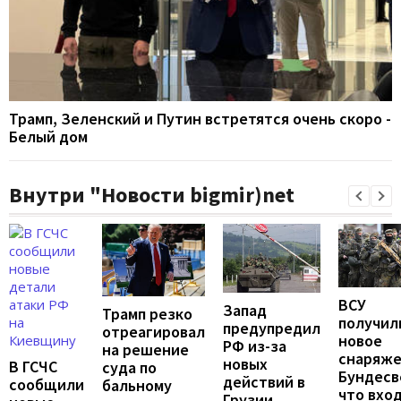
Трамп, Зеленский и Путин встретятся очень скоро -
Белый дом
Внутри "Новости bigmir)net
ВСУ
Запад
Трамп резко
получил
предупредил
отреагировал
новое
РФ из-за
на решение
снаряж
новых
В ГСЧС
суда по
Бундесв
действий в
сообщили
бальному
что вхо
Грузии