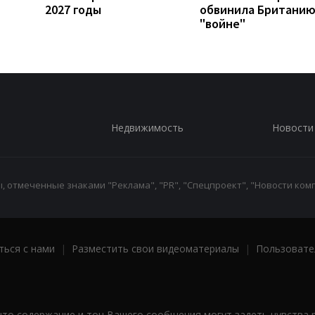
2027 годы
обвинила Британию
"войне"
Недвижимость
Новости
 отмеченные знаками "Реклама", "PR", "Спецпроект", "Новости комп
ться с нами
|
Разместить свои видеоматериалы
|
Пользовате
что содержание и тон Вашего сообщения могут задеть чувства 