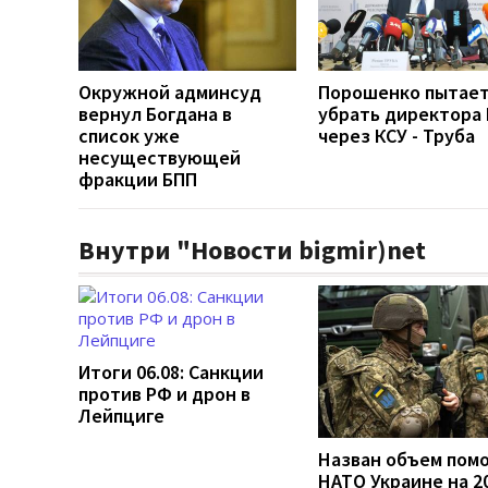
Окружной админсуд
Порошенко пытае
вернул Богдана в
убрать директора 
список уже
через КСУ - Труба
несуществующей
фракции БПП
Внутри "Новости bigmir)net
Итоги 06.08: Санкции
против РФ и дрон в
Лейпциге
Назван объем пом
НАТО Украине на 2