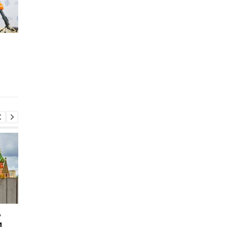
Кличко должен уйти,
Каплин и экс-мер
несмотря на решение
Полтавы Мамай
КСУ - глава ОП
проигрывают, их
обходит кандидат о
Слуги Народа
ь
Сикорский призвал
Сикорский призвал
и
сбивать ракеты РФ над
сбивать ракеты РФ 