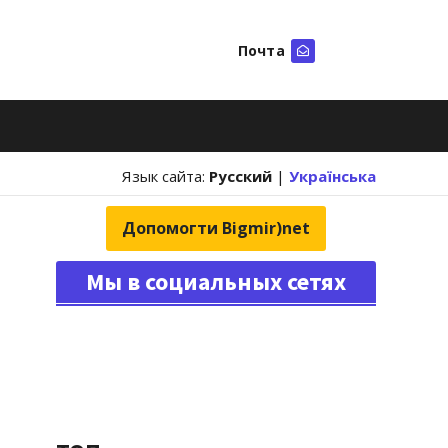
Почта
Искать
Язык сайта:
Русский
|
Українська
Допомогти Bigmir)net
Мы в социальных сетях