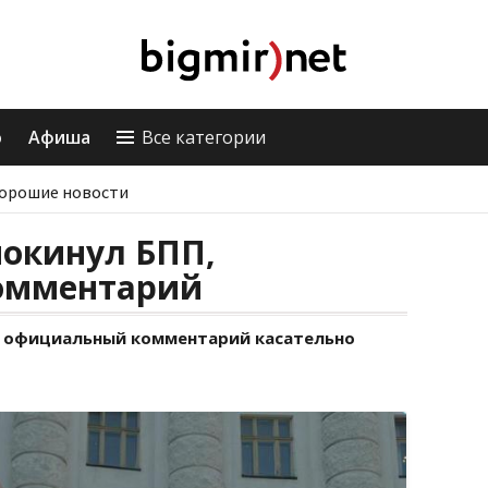
о
Афиша
Все категории
орошие новости
покинул БПП,
омментарий
 официальный комментарий касательно