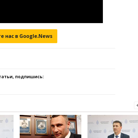
е нас в Google.News
татьи, подпишись: