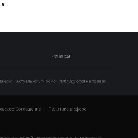
 в
Украиной
Украиной
Финансы
аний", "Актуально", "Промо", публикуются на правах
льское Соглашение
|
Политика в сфере
реальных людей, непосредственно или косвенно