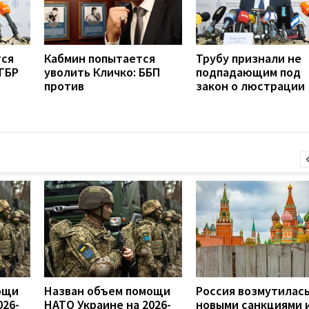
тся
Кабмин попытается
Трубу признали не
ГБР
уволить Кличко: ББП
подпадающим под
против
закон о люстрации
ощи
Назван объем помощи
Россия возмутилас
026-
НАТО Украине на 2026-
новыми санкциями 