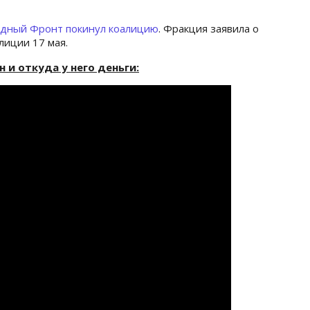
дный Фронт покинул коалицию
. Фракция заявила о
лиции 17 мая.
 и откуда у него деньги: