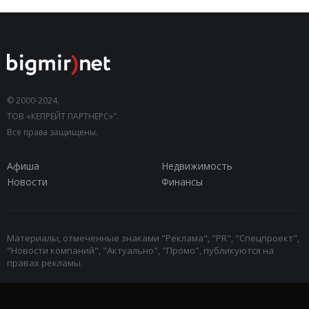
© 2000-2024,
ТОВ «КЕПРЕЙТ ПАРТНЕРС»".
Все права защищены.
Афиша
Недвижимость
Новости
Финансы
Материалы, отмеченные знаками "Реклама", "PR", "Спецпроект",
"Новости компаний", "Актуально", "Промо", публикуются на
правах рекламы.