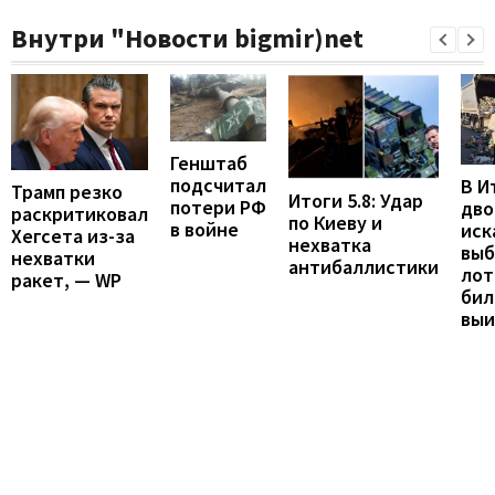
Внутри "Новости bigmir)net
Генштаб
подсчитал
В И
Трамп резко
Итоги 5.8: Удар
потери РФ
дво
раскритиковал
по Киеву и
в войне
иск
Хегсета из-за
нехватка
вы
нехватки
антибаллистики
лот
ракет, — WP
бил
вы