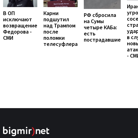
Ира
угр
В ОП
Карни
РФ сбросила
сос
исключают
подшутил
на Сумы
стр
возвращение
над Трампом
четыре КАБа:
уда
Федорова -
после
есть
в сл
СМИ
поломки
пострадавшие
нов
телесуфлера
ата
- СМ