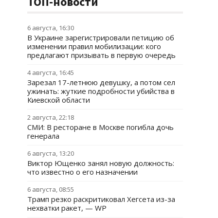
ТОП-новости
6 августа, 16:30
В Украине зарегистрировали петицию об
изменении правил мобилизации: кого
предлагают призывать в первую очередь
4 августа, 16:45
Зарезал 17-летнюю девушку, а потом сел
ужинать: жуткие подробности убийства в
Киевской области
2 августа, 22:18
СМИ: В ресторане в Москве погибла дочь
генерала
6 августа, 13:20
Виктор Ющенко занял новую должность:
что известно о его назначении
6 августа, 08:55
Трамп резко раскритиковал Хегсета из-за
нехватки ракет, — WP