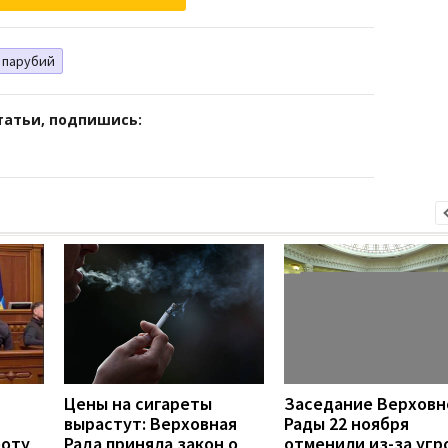
парубий
татьи, подпишись:
Цены на сигареты
Заседание Верховн
вырастут: Верховная
Рады 22 ноября
боту
Рада приняла закон о
отменили из-за угр