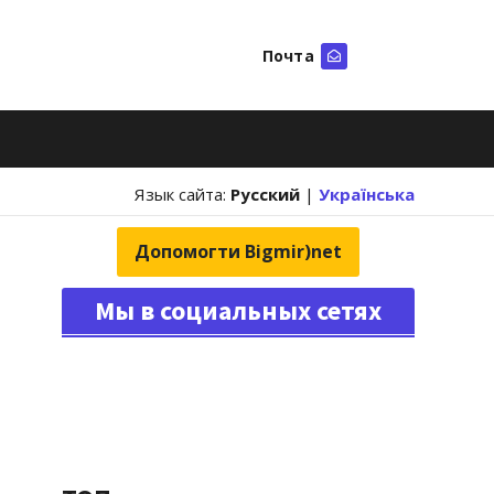
Почта
Искать
Язык сайта:
Русский
|
Українська
Допомогти Bigmir)net
Мы в социальных сетях