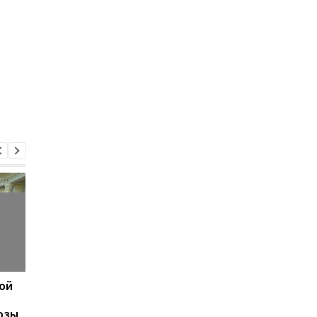
ой
Рада одобрила закон о
Рада зарегистриров
ликвидации МСЭК
законопроект о
озы
декриминализации