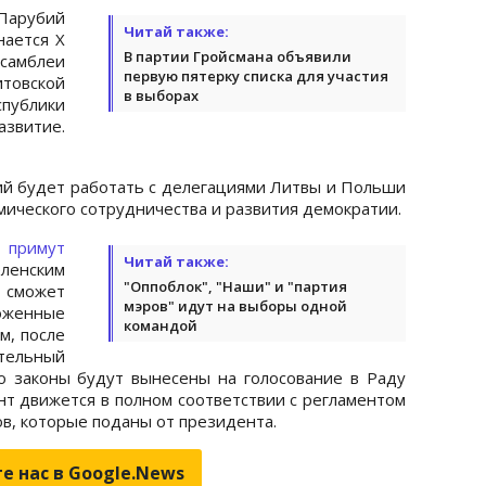
арубий
Читай также:
нается Х
В партии Гройсмана объявили
самблеи
первую пятерку списка для участия
итовской
в выборах
публики
витие.
ий будет работать с делегациями Литвы и Польши
мического сотрудничества и развития демократии.
а
примут
Читай также:
ким
"Оппоблок", "Наши" и "партия
сможет
мэров" идут на выборы одной
женные
командой
м, после
тельный
о законы будут вынесены на голосование в Раду
нт движется в полном соответствии с регламентом
в, которые поданы от президента.
е нас в Google.News