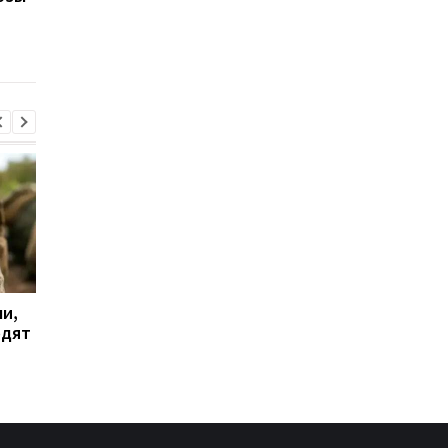
порнографии
и,
Дрон поразил больницу
Бывшему главе МИД
одят
в Херсоне: пострадали
Венгрии Сийярто
медработницы
грозит тюрьма