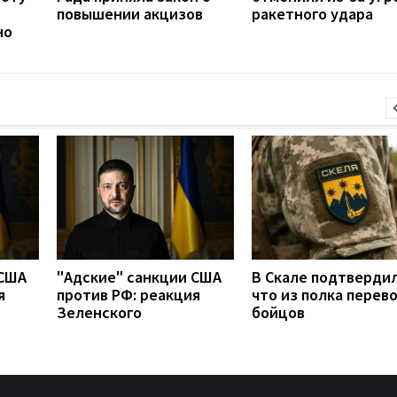
повышении акцизов
ракетного удара
но
 США
"Адские" санкции США
В Скале подтвердил
я
против РФ: реакция
что из полка перев
Зеленского
бойцов