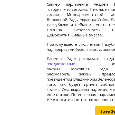
Спикер парламента Андрей П
говорит, что сегодня, 7 июня, начи
сессия Межпарламентской ас
Верховной Рады Украины, Сейма Л
Республики и Сейма и Сената Рес
Польша “Безопасность. Раз
Демократия. Сильные вместе“.
Поэтому вместе с коллегами Паруб
над вопросами безопасности, эконо
Ранее в Раде рассказали, когд
предложенные
Зеленс
законы. Верховная Рада 
рассмотреть законы, предло
президентом Владимиром Зеленски
того, как будет принят избира
кодекс. Она выразила надежду, чт
еще в июле. По ее словам, парламе
ВР относительно тех законопроекто
Читайт