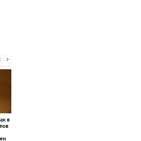
ак в
Трамп заявил, что
Кабмин объявил дат
пов
Зеленский "не ангел" и
начала выплаты
он "не должен был
"тысячи Зеленского
ен
допустить этой войны"