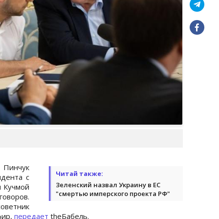
 Пинчук
Читай также:
идента с
Зеленский назвал Украину в ЕС
 Кучмой
"смертью имперского проекта РФ"
говоров.
оветник
фир,
передает
theБабель.