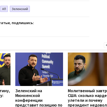
АП
Зеленский
татьи, подпишись:
тину,
Зеленский на
Молитвенный завтр
у:
Мюнхенской
США: сколько нарде
конференции
улетели и почему
представит позицию по
президент недовол