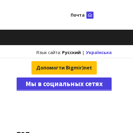
Почта
Искать
Язык сайта:
Русский
|
Українська
Допомогти Bigmir)net
Мы в социальных сетях